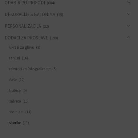
ODABIR PO PRIGODI
(684)
DEKORACIJE S BALONIMA
(19)
PERSONALIZACIJA
(22)
DODACI ZA PROSLAVE
(190)
ukrasi za glavu
(2)
tanjuri
(16)
rekviziti za fotografiranje
(5)
čaše
(12)
trubice
(5)
salvete
(15)
stolnjaci
(11)
slamke
(11)
zastavice i girlande
(6)