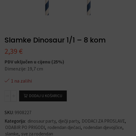
Slamke Dinosaur 1/1 – 8 kom
2,39
€
PDV uključen u cijenu (25%)
Dimenzije: 19,7 cm
1 na zalihi
DODAJ U KOŠARICU
SKU:
9908227
Kategorija:
dinosaur party
,
dječji party
,
DODACI ZA PROSLAVE
,
ODABIR PO PRIGODI
,
rođendan dječaci
,
rođendan djevojčice
,
slamke
,
sve za rođendan