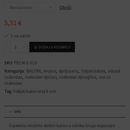
Obriši
5,31
€
3 na zalihi
DODAJ U KOŠARICU
SKU:
FB1M-6-010
Kategorija:
BALONI
,
brojevi
,
dječji party
,
folijski baloni
,
odrasli
rođendan
,
rođendan dječaci
,
rođendan djevojčice
,
sve za
rođendan
Tag:
Folijski balon broj 6 crni
OPIS
U paketu možete dobiti balon u obliku broja napunjen