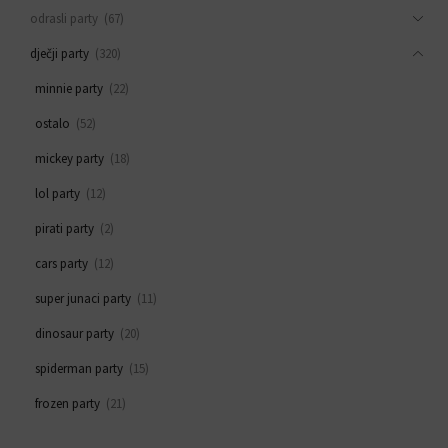
odrasli party
(67)
dječji party
(320)
minnie party
(22)
ostalo
(52)
mickey party
(18)
lol party
(12)
pirati party
(2)
cars party
(12)
super junaci party
(11)
dinosaur party
(20)
spiderman party
(15)
frozen party
(21)
svemirski party
(33)