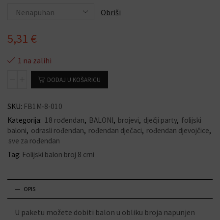
Obriši
5,31
€
1 na zalihi
DODAJ U KOŠARICU
SKU:
FB1M-8-010
Kategorija:
18 rođendan
,
BALONI
,
brojevi
,
dječji party
,
folijski
baloni
,
odrasli rođendan
,
rođendan dječaci
,
rođendan djevojčice
,
sve za rođendan
Tag:
Folijski balon broj 8 crni
OPIS
U paketu možete dobiti balon u obliku broja napunjen