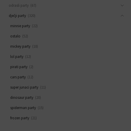
odrasli party
(67)
dječji party
(320)
minnie party
(22)
ostalo
(52)
mickey party
(18)
lol party
(12)
pirati party
(2)
cars party
(12)
super junaci party
(11)
dinosaur party
(20)
spiderman party
(15)
frozen party
(21)
svemirski party
(33)