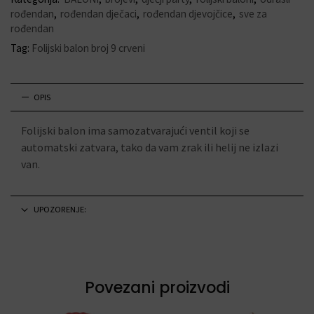
rođendan
,
rođendan dječaci
,
rođendan djevojčice
,
sve za
rođendan
Tag:
Folijski balon broj 9 crveni
OPIS
Folijski balon ima samozatvarajući ventil koji se
automatski zatvara, tako da vam zrak ili helij ne izlazi
van.
UPOZORENJE:
Povezani proizvodi