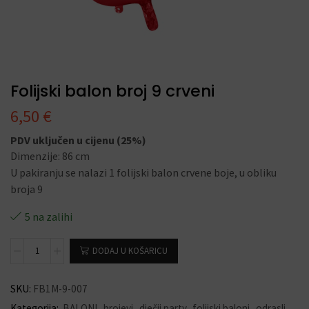
Folijski balon broj 9 crveni
6,50
€
PDV uključen u cijenu (25%)
Dimenzije: 86 cm
U pakiranju se nalazi 1 folijski balon crvene boje, u obliku
broja 9
5 na zalihi
DODAJ U KOŠARICU
SKU:
FB1M-9-007
Kategorija:
BALONI
,
brojevi
,
dječji party
,
folijski baloni
,
odrasli