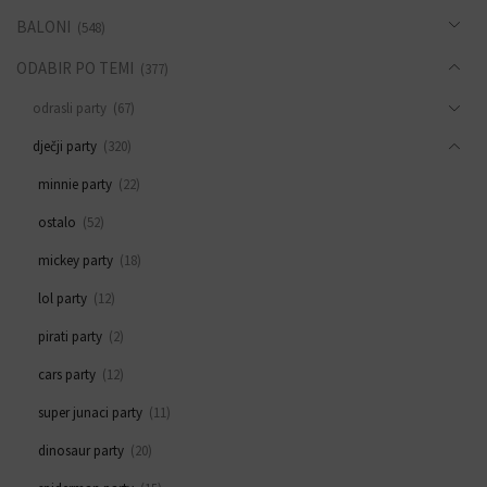
BALONI
(548)
ODABIR PO TEMI
(377)
odrasli party
(67)
dječji party
(320)
minnie party
(22)
ostalo
(52)
mickey party
(18)
lol party
(12)
pirati party
(2)
cars party
(12)
super junaci party
(11)
dinosaur party
(20)