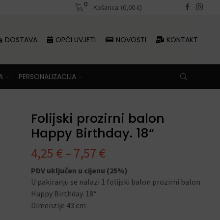
0
Besplatna dostava iznad 70 €
Košarica
(
0,00
€
)
Besplatna dosta
DOSTAVA
OPĆI UVJETI
NOVOSTI
KONTAKT
A
PERSONALIZACIJA
Folijski prozirni balon
Happy Birthday. 18“
4,25
€
–
7,57
€
PDV uključen u cijenu (25%)
U pakiranju se nalazi 1 folijski balon prozirni balon
Happy Birthday. 18“
Dimenzije 43 cm