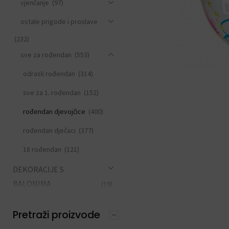
vjenčanje
(97)
ostale prigode i proslave
(232)
sve za rođendan
(553)
odrasli rođendan
(314)
sve za 1. rođendan
(152)
rođendan djevojčice
(400)
rođendan dječaci
(377)
18 rođendan
(121)
DEKORACIJE S
BALONIMA
(19)
PERSONALIZACIJA
(22)
Pretraži proizvode
DODACI ZA PROSLAVE
(190)