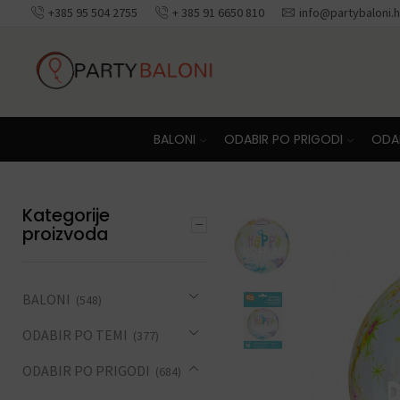
+385 95 504 2755
+ 385 91 6650 810
info@partybaloni.h
BALONI
ODABIR PO PRIGODI
ODAB
Kategorije
proizvoda
BALONI
(548)
ODABIR PO TEMI
(377)
ODABIR PO PRIGODI
(684)