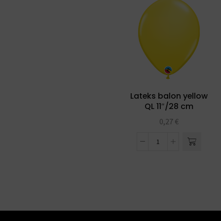
Lateks balon yellow
QL 11″/28 cm
0,27
€