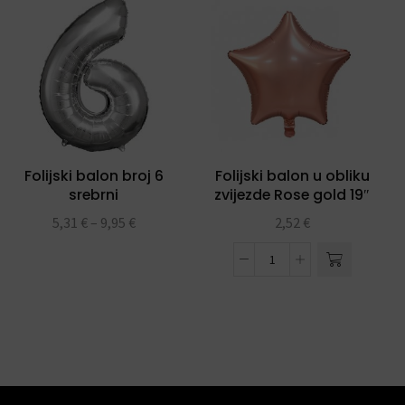
Folijski balon broj 6
Folijski balon u obliku
srebrni
zvijezde Rose gold 19″
5,31
€
–
9,95
€
2,52
€