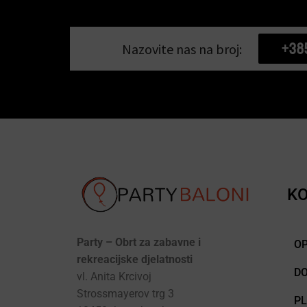
+38
Nazovite nas na broj:
KO
Party – Obrt za zabavne i
OP
rekreacijske djelatnosti
D
vl. Anita Krcivoj
Strossmayerov trg 3
P