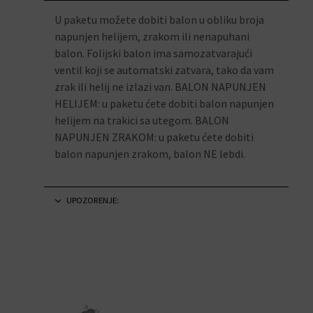
U paketu možete dobiti balon u obliku broja
napunjen helijem, zrakom ili nenapuhani
balon. Folijski balon ima samozatvarajući
ventil koji se automatski zatvara, tako da vam
zrak ili helij ne izlazi van. BALON NAPUNJEN
HELIJEM: u paketu ćete dobiti balon napunjen
helijem na trakici sa utegom. BALON
NAPUNJEN ZRAKOM: u paketu ćete dobiti
balon napunjen zrakom, balon NE lebdi.
UPOZORENJE: