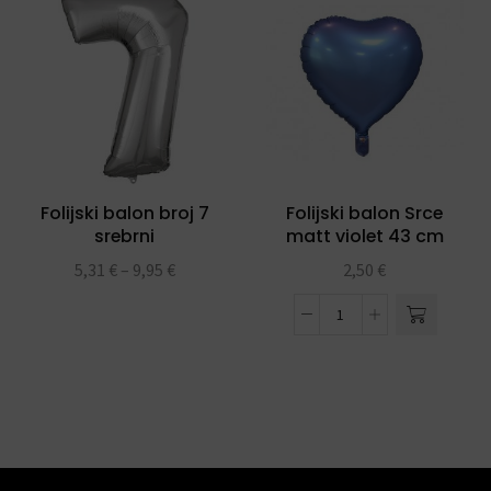
Folijski balon broj 7
Folijski balon Srce
srebrni
matt violet 43 cm
5,31
€
–
9,95
€
2,50
€