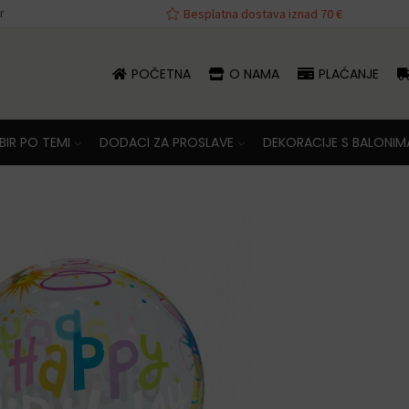
r
Besplatna dostava iznad 70 €
POČETNA
O NAMA
PLAĆANJE
IR PO TEMI
DODACI ZA PROSLAVE
DEKORACIJE S BALONIM