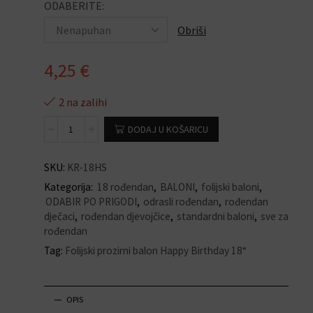
ODABERITE:
Obriši
4,25
€
2 na zalihi
DODAJ U KOŠARICU
SKU:
KR-18HS
Kategorija:
18 rođendan
,
BALONI
,
folijski baloni
,
ODABIR PO PRIGODI
,
odrasli rođendan
,
rođendan
dječaci
,
rođendan djevojčice
,
standardni baloni
,
sve za
rođendan
Tag:
Folijski prozirni balon Happy Birthday 18“
OPIS