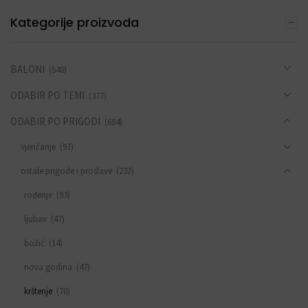
Kategorije proizvoda
BALONI
(548)
ODABIR PO TEMI
(377)
ODABIR PO PRIGODI
(684)
vjenčanje
(97)
ostale prigode i proslave
(232)
rođenje
(93)
ljubav
(47)
božić
(14)
nova godina
(47)
krštenje
(70)