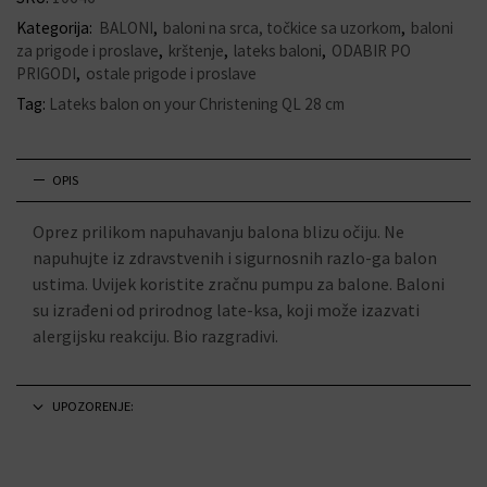
Kategorija:
BALONI
,
baloni na srca, točkice sa uzorkom
,
baloni
za prigode i proslave
,
krštenje
,
lateks baloni
,
ODABIR PO
PRIGODI
,
ostale prigode i proslave
Tag:
Lateks balon on your Christening QL 28 cm
OPIS
Oprez prilikom napuhavanju balona blizu očiju. Ne
napuhujte iz zdravstvenih i sigurnosnih razlo-ga balon
ustima. Uvijek koristite zračnu pumpu za balone. Baloni
su izrađeni od prirodnog late-ksa, koji može izazvati
alergijsku reakciju. Bio razgradivi.
UPOZORENJE: