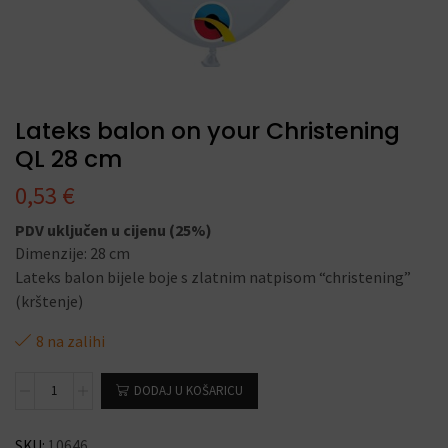
Lateks balon on your Christening
QL 28 cm
0,53
€
PDV uključen u cijenu (25%)
Dimenzije: 28 cm
Lateks balon bijele boje s zlatnim natpisom “christening”
(krštenje)
8 na zalihi
DODAJ U KOŠARICU
SKU:
10646