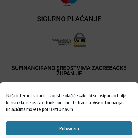
SIGURNO PLAĆANJE
SUFINANCIRANO SREDSTVIMA ZAGREBAČKE
ŽUPANIJE
Naša internet stranica koristi kolačiće kako bi se osiguralo bolje
korisničko iskustvo i funkcionalnost stranica. Više informacija o
kolačićima možete potražiti u našim
Prihvaćam
Sva prava pridržana © 2021
Prodaja balona i pribora za party
| Izrada Web