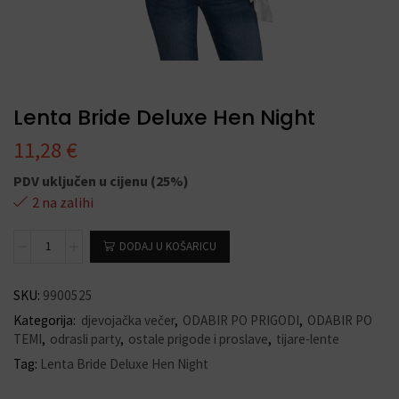
Lenta Bride Deluxe Hen Night
11,28
€
PDV uključen u cijenu (25%)
2 na zalihi
DODAJ U KOŠARICU
SKU:
9900525
Kategorija:
djevojačka večer
,
ODABIR PO PRIGODI
,
ODABIR PO
TEMI
,
odrasli party
,
ostale prigode i proslave
,
tijare-lente
Tag:
Lenta Bride Deluxe Hen Night