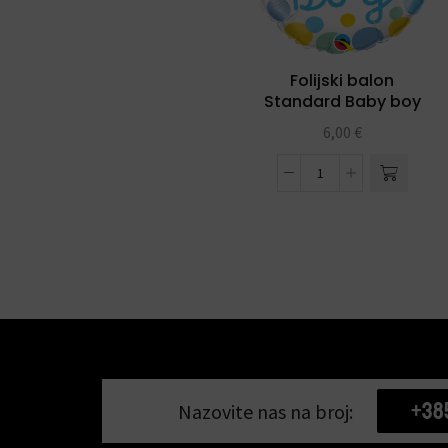
Folijski balon
Standard Baby boy
dots 18″
6,00
€
+38
Nazovite nas na broj: