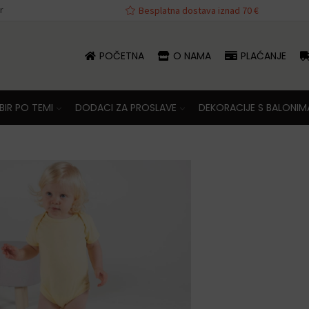
r
Besplatna dostava iznad 70 €
POČETNA
O NAMA
PLAĆANJE
IR PO TEMI
DODACI ZA PROSLAVE
DEKORACIJE S BALONIM