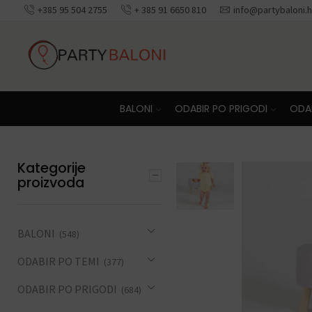
+385 95 504 2755
+ 385 91 6650 810
info@partybaloni.h
BALONI
ODABIR PO PRIGODI
ODAB
Kategorije
proizvoda
BALONI
(548)
ODABIR PO TEMI
(377)
ODABIR PO PRIGODI
(684)