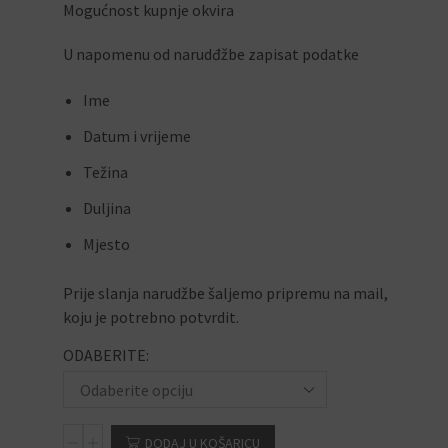
Mogućnost kupnje okvira
U napomenu od narudđžbe zapisat podatke
Ime
Datum i vrijeme
Težina
Duljina
Mjesto
Prije slanja narudžbe šaljemo pripremu na mail,
koju je potrebno potvrdit.
ODABERITE:
DODAJ U KOŠARICU