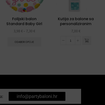
Folijski balon
Kutija za balone sa
Standard Baby Girl
personaliziranim
dots 18″
slovom
3,98
€
–
7,30
€
7,00
€
ODABERI OPCIJE
a:
info@partybaloni.hr