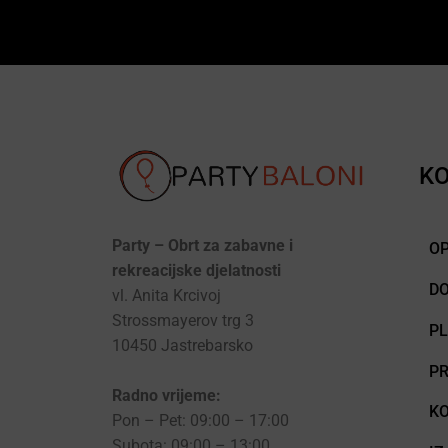
KO
Party – Obrt za zabavne i
OP
rekreacijske djelatnosti
D
vl. Anita Krcivoj
Strossmayerov trg 3
P
10450 Jastrebarsko
PR
Radno vrijeme:
KO
Pon – Pet: 09:00 – 17:00
Subota: 09:00 – 13:00