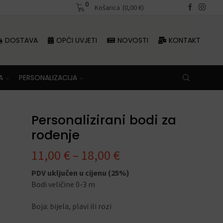
0
Besplatna dostava iznad 70 €
Košarica
(
0,00
€
)
Besplatna dosta
DOSTAVA
OPĆI UVJETI
NOVOSTI
KONTAKT
A
PERSONALIZACIJA
Personalizirani bodi za
rođenje
11,00
€
–
18,00
€
PDV uključen u cijenu (25%)
Bodi veličine 0-3 m
Boja: bijela, plavi ili rozi