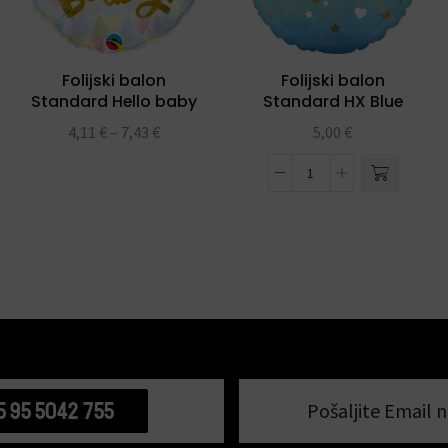
Folijski balon
Folijski balon
Standard Hello baby
Standard HX Blue
18″
Baby Boy
4,11
€
–
7,43
€
5,00
€
5 95 5042 755
Pošaljite Email n