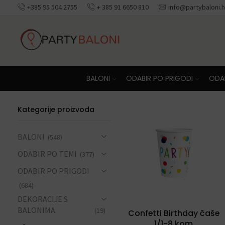
+385 95 504 2755
+ 385 91 6650 810
info@partybaloni.h
Besplatna dosta
BALONI
ODABIR PO PRIGODI
ODAB
Kategorije proizvoda
BALONI
(548)
ODABIR PO TEMI
(377)
ODABIR PO PRIGODI
(684)
DEKORACIJE S
BALONIMA
(19)
Confetti Birthday čaše
1/1-8 kom