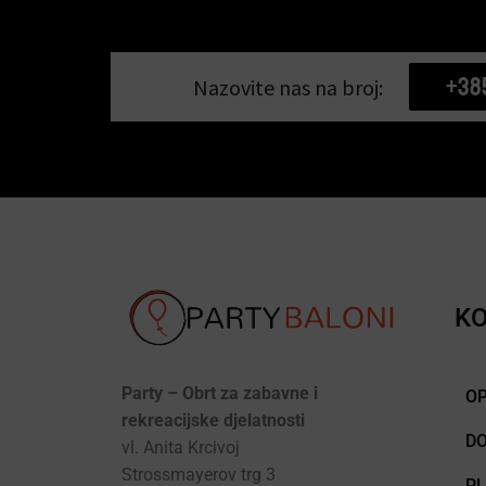
+38
Nazovite nas na broj:
KO
Party – Obrt za zabavne i
OP
rekreacijske djelatnosti
D
vl. Anita Krcivoj
Strossmayerov trg 3
P