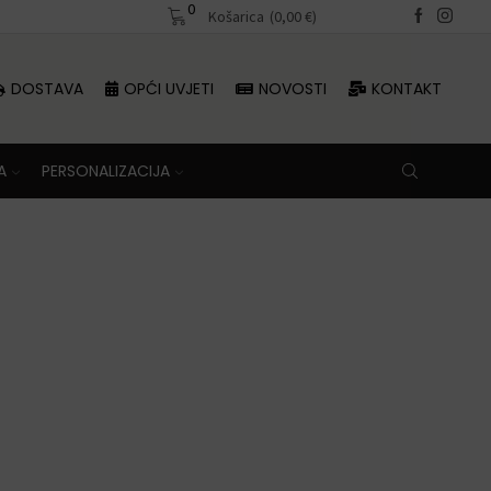
0
Besplatna dostava iznad 70 €
Košarica
(
0,00
€
)
DOSTAVA
OPĆI UVJETI
NOVOSTI
KONTAKT
A
PERSONALIZACIJA