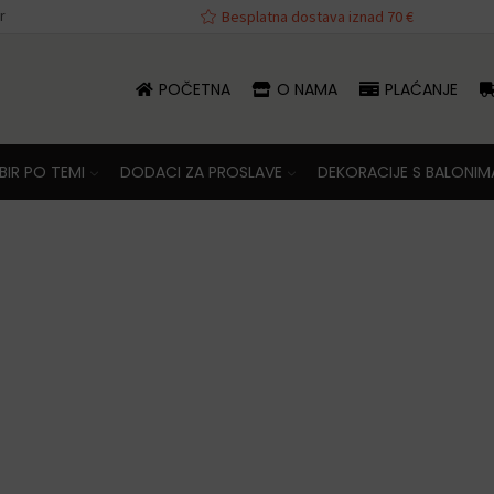
r
va iznad 70 €
Besplatna dostava iznad 70 €
POČETNA
O NAMA
PLAĆANJE
IR PO TEMI
DODACI ZA PROSLAVE
DEKORACIJE S BALONIM