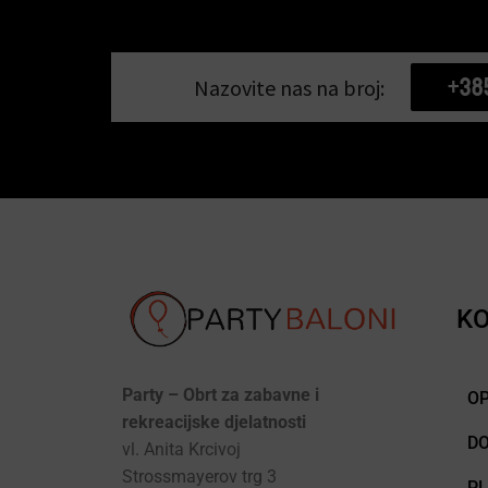
+38
Nazovite nas na broj:
KO
Party – Obrt za zabavne i
OP
rekreacijske djelatnosti
D
vl. Anita Krcivoj
Strossmayerov trg 3
P