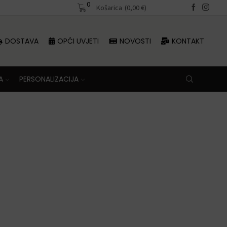
0
Besplatna dostava iznad 70 €
Košarica
(
0,00
€
)
DOSTAVA
OPĆI UVJETI
NOVOSTI
KONTAKT
A
PERSONALIZACIJA