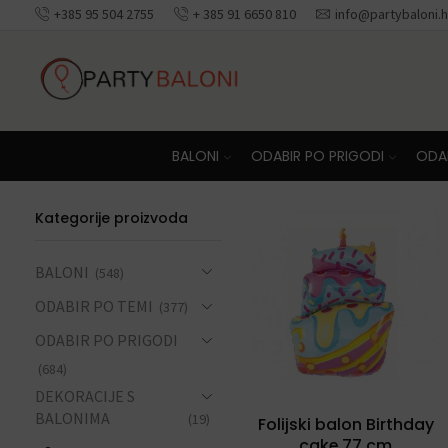
+385 95 504 2755
+ 385 91 6650 810
info@partybaloni.h
Besplatna dosta
BALONI
ODABIR PO PRIGODI
ODAB
Kategorije proizvoda
BALONI
(548)
ODABIR PO TEMI
(377)
ODABIR PO PRIGODI
(684)
DEKORACIJE S
BALONIMA
(19)
Folijski balon Birthday
cake 77 cm