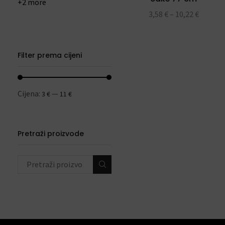
+2 more
3,58
€
–
10,22
€
Filter prema cijeni
Cijena:
—
3 €
11 €
Pretraži proizvode