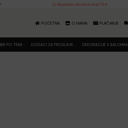
r
va iznad 70 €
Besplatna dostava iznad 70 €
POČETNA
O NAMA
PLAĆANJE
IR PO TEMI
DODACI ZA PROSLAVE
DEKORACIJE S BALONIM