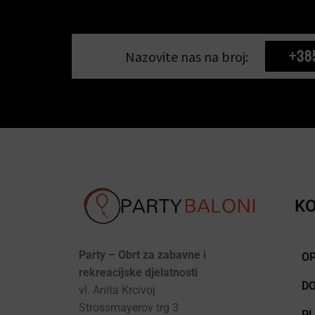
+38
Nazovite nas na broj:
KO
Party – Obrt za zabavne i
OP
rekreacijske djelatnosti
D
vl. Anita Krcivoj
Strossmayerov trg 3
P