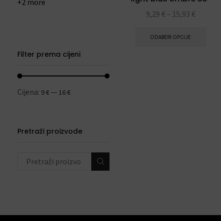
+2 more
9,29
€
–
15,93
€
ODABERI OPCIJE
Filter prema cijeni
Cijena:
—
9 €
16 €
Pretraži proizvode