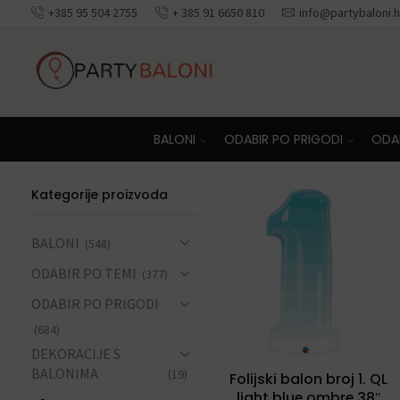
+385 95 504 2755
+ 385 91 6650 810
info@partybaloni.h
Besplatna dosta
BALONI
ODABIR PO PRIGODI
ODAB
Kategorije proizvoda
BALONI
(548)
ODABIR PO TEMI
(377)
ODABIR PO PRIGODI
(684)
DEKORACIJE S
BALONIMA
(19)
Folijski balon broj 1. QL
light blue ombre 38″