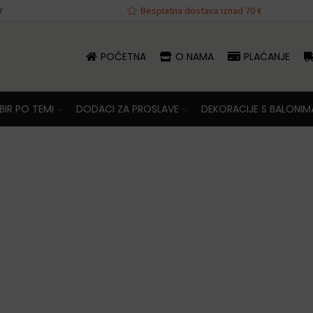
r
va iznad 70 €
Besplatna dostava iznad 70 €
POČETNA
O NAMA
PLAĆANJE
IR PO TEMI
DODACI ZA PROSLAVE
DEKORACIJE S BALONIM