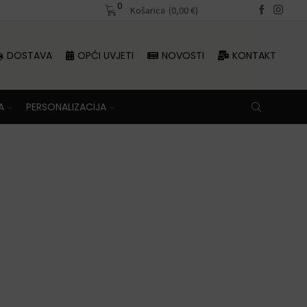
0
Besplatna dostava iznad 70 €
Košarica
(
0,00
€
)
DOSTAVA
OPĆI UVJETI
NOVOSTI
KONTAKT
A
PERSONALIZACIJA