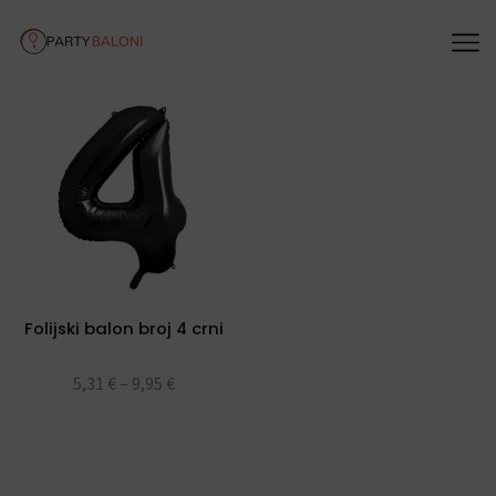
Folijski balon broj 4 crni
5,31
€
–
9,95
€