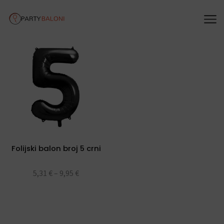
Folijski balon broj 5 crni
5,31
€
–
9,95
€