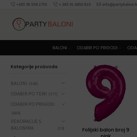
+385 95 504 2755
+ 385 91 6650 810
info@partybaloni.h
Besplatna dosta
BALONI
ODABIR PO PRIGODI
ODAB
Kategorije proizvoda
BALONI
(548)
ODABIR PO TEMI
(377)
ODABIR PO PRIGODI
(684)
DEKORACIJE S
BALONIMA
(19)
Folijski balon broj 9
pink