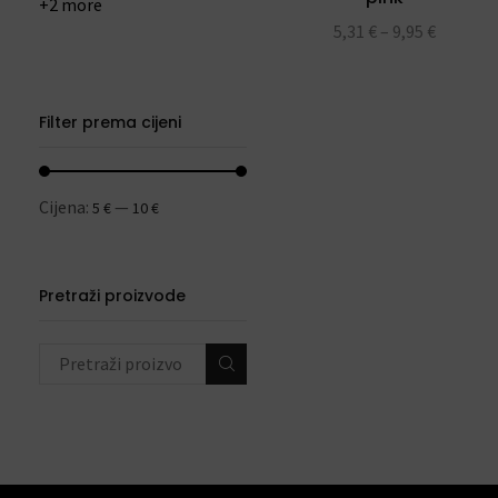
+2 more
5,31
€
–
9,95
€
Filter prema cijeni
Cijena:
—
5 €
10 €
Pretraži proizvode