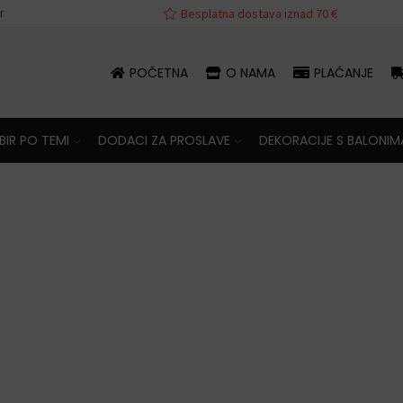
r
va iznad 70 €
Besplatna dostava iznad 70 €
POČETNA
O NAMA
PLAĆANJE
IR PO TEMI
DODACI ZA PROSLAVE
DEKORACIJE S BALONIM