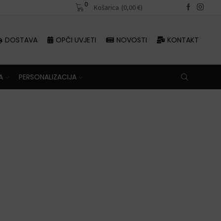
0
Besplatna dostava iznad 70 €
Košarica
(
0,00
€
)
DOSTAVA
OPĆI UVJETI
NOVOSTI
KONTAKT
A
PERSONALIZACIJA