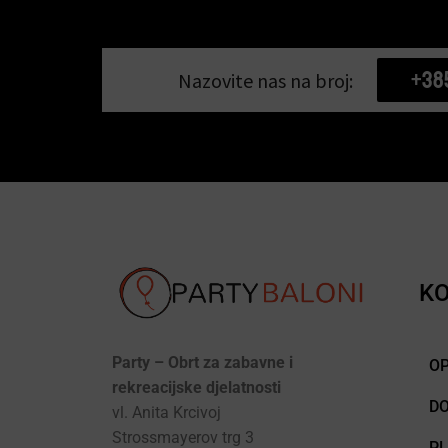
+38
Nazovite nas na broj:
KO
Party – Obrt za zabavne i
OP
rekreacijske djelatnosti
D
vl. Anita Krcivoj
Strossmayerov trg 3
P