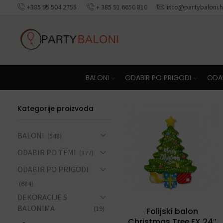
+385 95 504 2755
+ 385 91 6650 810
info@partybaloni.h
Besplatna dosta
BALONI
ODABIR PO PRIGODI
ODAB
Kategorije proizvoda
BALONI
(548)
ODABIR PO TEMI
(377)
ODABIR PO PRIGODI
(684)
DEKORACIJE S
BALONIMA
(19)
Folijski balon
Christmas Tree FX 24″