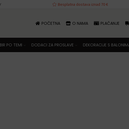
r
va iznad 70 €
Besplatna dostava iznad 70 €
POČETNA
O NAMA
PLAĆANJE
IR PO TEMI
DODACI ZA PROSLAVE
DEKORACIJE S BALONIM