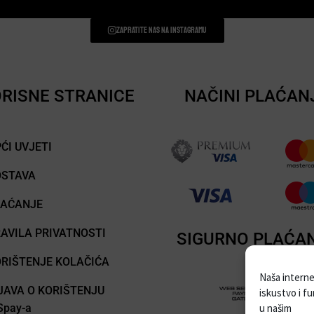
Zapratite nas na instagramu
RISNE STRANICE
NAČINI PLAĆAN
ĆI UVJETI
OSTAVA
LAĆANJE
AVILA PRIVATNOSTI
SIGURNO PLAĆA
RIŠTENJE KOLAČIĆA
Naša internet
JAVA O KORIŠTENJU
iskustvo i f
pay-a
u našim