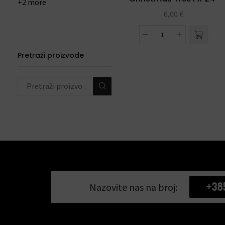
+2 more
6,00
€
Pretraži proizvode
+38
Nazovite nas na broj: