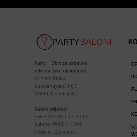
KO
Party – Obrt za zabavne i
OP
rekreacijske djelatnosti
D
vl. Anita Krcivoj
Strossmayerov trg 3
P
10450 Jastrebarsko
PR
Radno vrijeme:
KO
Pon – Pet: 09:00 – 17:00
Subota: 09:00 – 13:00
IZ
Nedjelja: Zatvoreno
WS