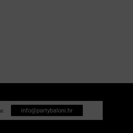
a:
info@partybaloni.hr