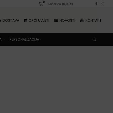
0
Besplatna dostava iznad 70 €
Košarica
(
0,00
€
)
DOSTAVA
OPĆI UVJETI
NOVOSTI
KONTAKT
A
PERSONALIZACIJA