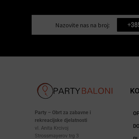
+38
Nazovite nas na broj:
KO
Party – Obrt za zabavne i
OP
rekreacijske djelatnosti
D
vl. Anita Krcivoj
Strossmayerov trg 3
P