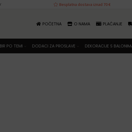
r
va iznad 70 €
Besplatna dostava iznad 70 €
POČETNA
O NAMA
PLAĆANJE
IR PO TEMI
DODACI ZA PROSLAVE
DEKORACIJE S BALONIM