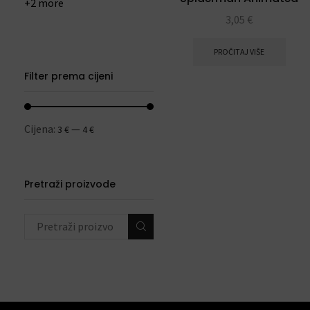
+2 more
na štapiću
3,05
€
PROČITAJ VIŠE
Filter prema cijeni
Cijena:
—
3 €
4 €
Pretraži proizvode