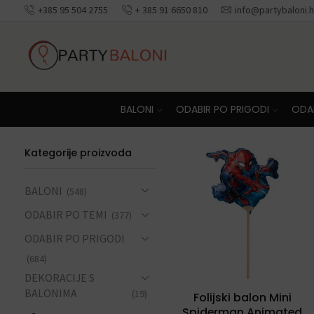
+385 95 504 2755
+ 385 91 6650 810
info@partybaloni.h
Besplatna dosta
BALONI
ODABIR PO PRIGODI
ODAB
Kategorije proizvoda
BALONI
(548)
ODABIR PO TEMI
(377)
ODABIR PO PRIGODI
(684)
DEKORACIJE S
BALONIMA
(19)
Folijski balon Mini
Spiderman Animated