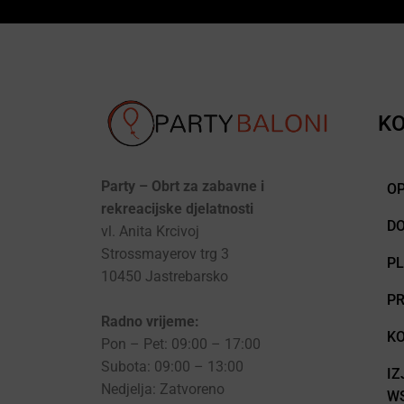
KO
Party – Obrt za zabavne i
OP
rekreacijske djelatnosti
D
vl. Anita Krcivoj
Strossmayerov trg 3
P
10450 Jastrebarsko
PR
Radno vrijeme:
KO
Pon – Pet: 09:00 – 17:00
Subota: 09:00 – 13:00
IZ
Nedjelja: Zatvoreno
WS