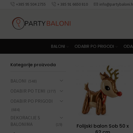
+385 95 504 2755
+ 385 91 6650 810
info@partybaloni.h
Besplatna dosta
BALONI
ODABIR PO PRIGODI
ODAB
Kategorije proizvoda
BALONI
(548)
ODABIR PO TEMI
(377)
ODABIR PO PRIGODI
(684)
DEKORACIJE S
BALONIMA
(19)
Folijski balon Sob 50 x
62 cm