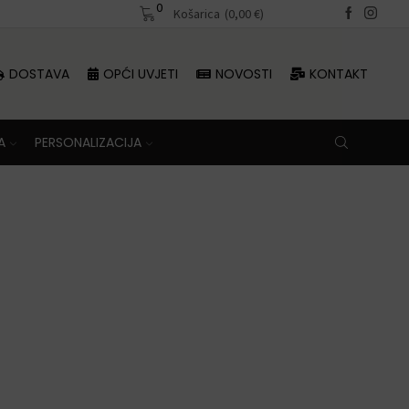
0
Besplatna dostava iznad 70 €
Košarica
(
0,00
€
)
DOSTAVA
OPĆI UVJETI
NOVOSTI
KONTAKT
A
PERSONALIZACIJA