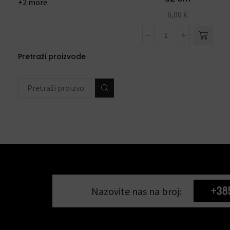
+2 more
6,00
€
Pretraži proizvode
+38
Nazovite nas na broj: