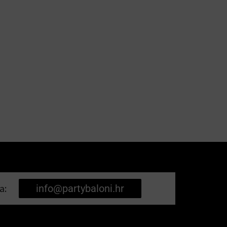
a:
info@partybaloni.hr