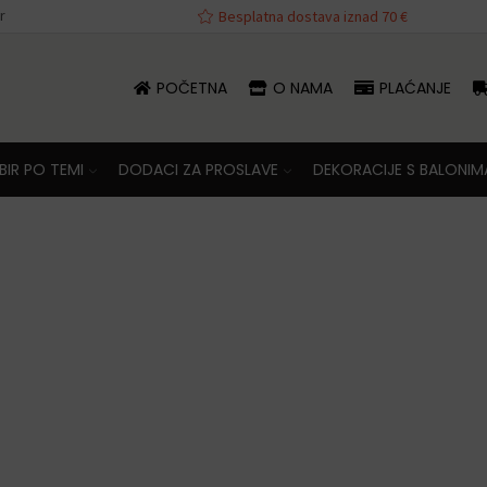
r
va iznad 70 €
Besplatna dostava iznad 70 €
POČETNA
O NAMA
PLAĆANJE
IR PO TEMI
DODACI ZA PROSLAVE
DEKORACIJE S BALONIM