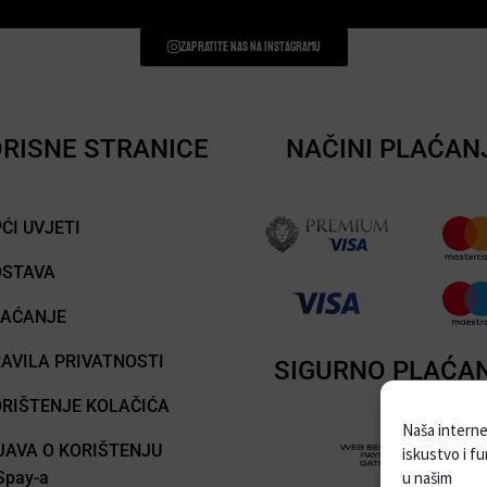
Zapratite nas na instagramu
RISNE STRANICE
NAČINI PLAĆAN
ĆI UVJETI
OSTAVA
LAĆANJE
AVILA PRIVATNOSTI
SIGURNO PLAĆA
RIŠTENJE KOLAČIĆA
Naša internet
JAVA O KORIŠTENJU
iskustvo i f
pay-a
u našim