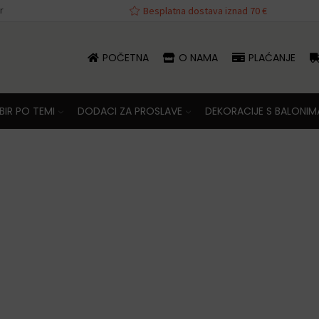
r
va iznad 70 €
Besplatna dostava iznad 70 €
POČETNA
O NAMA
PLAĆANJE
IR PO TEMI
DODACI ZA PROSLAVE
DEKORACIJE S BALONIM