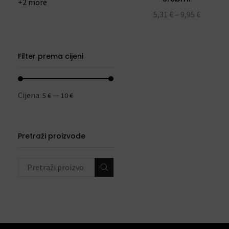
+2 more
5,31
€
–
9,95
€
Filter prema cijeni
Cijena:
—
5 €
10 €
Pretraži proizvode