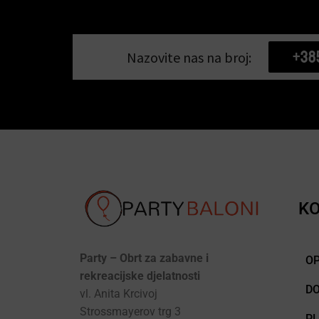
+38
Nazovite nas na broj:
KO
Party – Obrt za zabavne i
OP
rekreacijske djelatnosti
D
vl. Anita Krcivoj
Strossmayerov trg 3
P