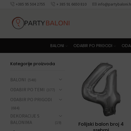
+385 95 504 2755
+ 385 91 6650 810
info@partybaloni.h
Besplatna dosta
BALONI
ODABIR PO PRIGODI
ODAB
Kategorije proizvoda
BALONI
(548)
ODABIR PO TEMI
(377)
ODABIR PO PRIGODI
(684)
DEKORACIJE S
BALONIMA
(19)
Folijski balon broj 4
srebrni