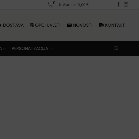
0
Besplatna dostava iznad 70 €
Košarica
(
0,00
€
)
DOSTAVA
OPĆI UVJETI
NOVOSTI
KONTAKT
A
PERSONALIZACIJA