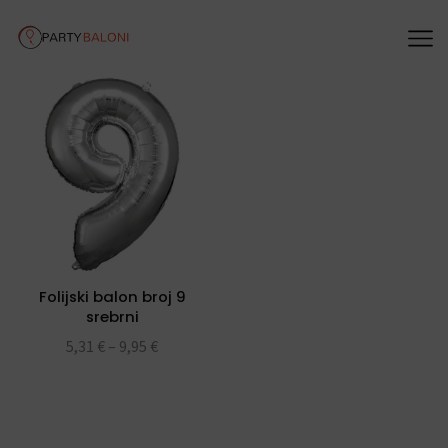
Folijski balon broj 9
srebrni
5,31
€
–
9,95
€