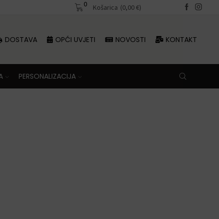
0
Besplatna dostava iznad 70 €
Košarica
(
0,00
€
)
DOSTAVA
OPĆI UVJETI
NOVOSTI
KONTAKT
A
PERSONALIZACIJA