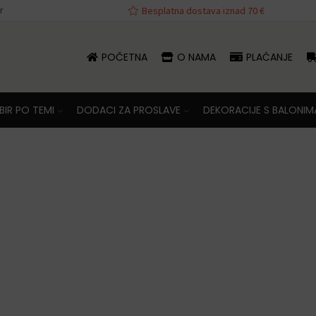
r
va iznad 70 €
Besplatna dostava iznad 70 €
POČETNA
O NAMA
PLAĆANJE
IR PO TEMI
DODACI ZA PROSLAVE
DEKORACIJE S BALONIM