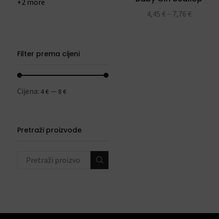
+2 more
4,45
€
–
7,76
€
Filter prema cijeni
Cijena:
—
4 €
8 €
Pretraži proizvode