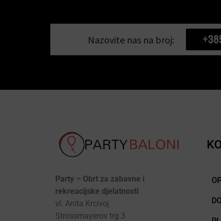
+38
Nazovite nas na broj:
KO
Party – Obrt za zabavne i
OP
rekreacijske djelatnosti
D
vl. Anita Krcivoj
Strossmayerov trg 3
P