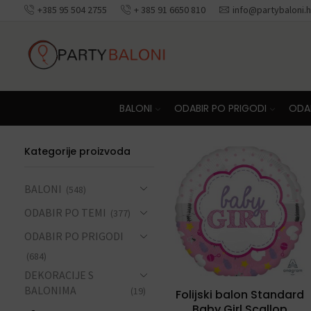
+385 95 504 2755
+ 385 91 6650 810
info@partybaloni.h
Besplatna dosta
BALONI
ODABIR PO PRIGODI
ODAB
Kategorije proizvoda
BALONI
(548)
ODABIR PO TEMI
(377)
ODABIR PO PRIGODI
(684)
DEKORACIJE S
BALONIMA
(19)
Folijski balon Standard
Baby Girl Scallop