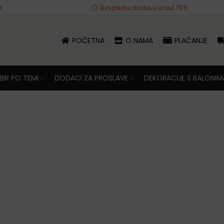
r
va iznad 70 €
Besplatna dostava iznad 70 €
POČETNA
O NAMA
PLAĆANJE
IR PO TEMI
DODACI ZA PROSLAVE
DEKORACIJE S BALONIM