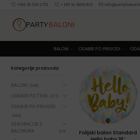
+385 95 504 2755
+ 385 91 6650 810
info@partybaloni.h
Besplatna dosta
BALONI
ODABIR PO PRIGODI
ODAB
Kategorije proizvoda
BALONI
(548)
ODABIR PO TEMI
(377)
ODABIR PO PRIGODI
(684)
DEKORACIJE S
BALONIMA
(19)
Folijski balon Standard
Hello baby 18″