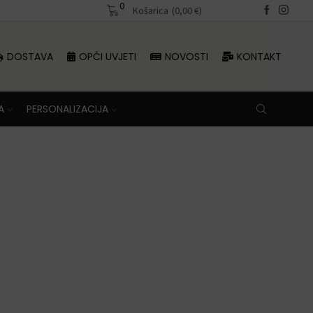
0
Besplatna dostava iznad 70 €
Košarica
(
0,00
€
)
DOSTAVA
OPĆI UVJETI
NOVOSTI
KONTAKT
A
PERSONALIZACIJA