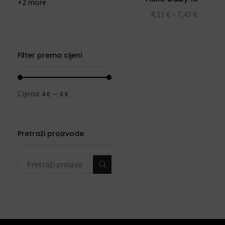
+2 more
4,11
€
–
7,43
€
Filter prema cijeni
Cijena:
—
4 €
8 €
Pretraži proizvode