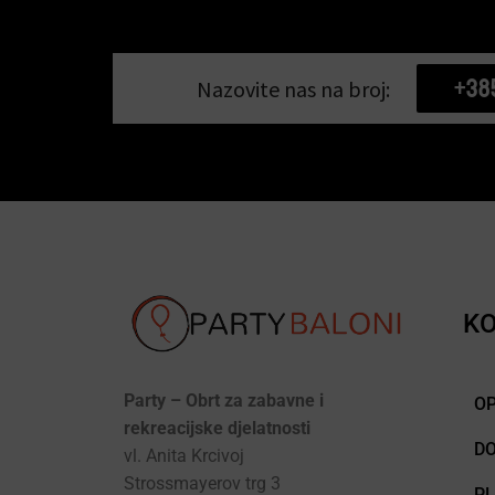
+38
Nazovite nas na broj:
KO
Party – Obrt za zabavne i
OP
rekreacijske djelatnosti
D
vl. Anita Krcivoj
Strossmayerov trg 3
P