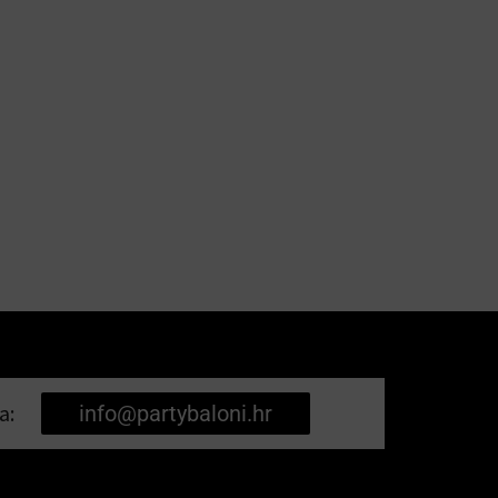
a:
info@partybaloni.hr