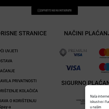
Zapratite nas na instagramu
RISNE STRANICE
NAČINI PLAĆAN
ĆI UVJETI
OSTAVA
LAĆANJE
AVILA PRIVATNOSTI
SIGURNO PLAĆA
RIŠTENJE KOLAČIĆA
Naša internet
JAVA O KORIŠTENJU
iskustvo i f
pay-a
u našim