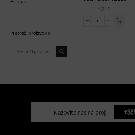
+2 more
7,00
€
Pretraži proizvode
+38
Nazovite nas na broj: