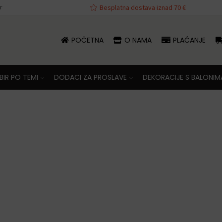
r
va iznad 70 €
Besplatna dostava iznad 70 €
POČETNA
O NAMA
PLAĆANJE
IR PO TEMI
DODACI ZA PROSLAVE
DEKORACIJE S BALONIM