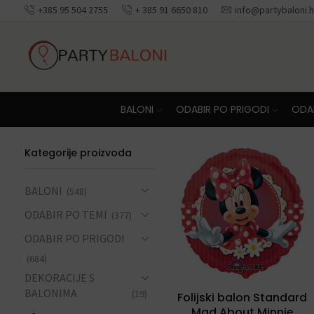
+385 95 504 2755
+ 385 91 6650 810
info@partybaloni.h
Besplatna dosta
BALONI
ODABIR PO PRIGODI
ODAB
Kategorije proizvoda
BALONI
(548)
ODABIR PO TEMI
(377)
ODABIR PO PRIGODI
(684)
DEKORACIJE S
BALONIMA
(19)
Folijski balon Standard
Mad About Minnie