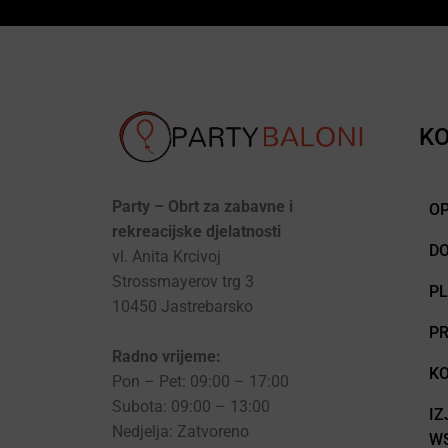
KO
Party – Obrt za zabavne i
OP
rekreacijske djelatnosti
D
vl. Anita Krcivoj
Strossmayerov trg 3
P
10450 Jastrebarsko
PR
Radno vrijeme:
KO
Pon – Pet: 09:00 – 17:00
Subota: 09:00 – 13:00
IZ
Nedjelja: Zatvoreno
WS