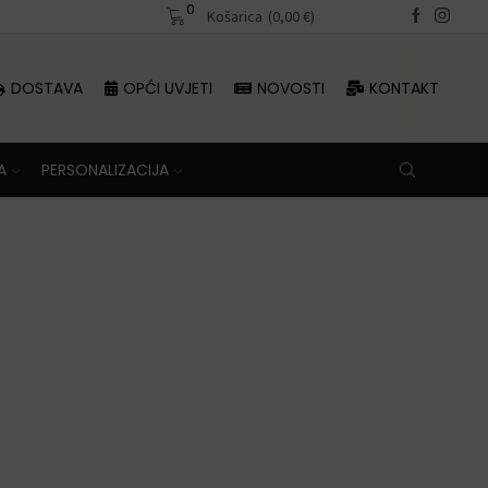
0
Besplatna dostava iznad 70 €
Košarica
(
0,00
€
)
DOSTAVA
OPĆI UVJETI
NOVOSTI
KONTAKT
A
PERSONALIZACIJA