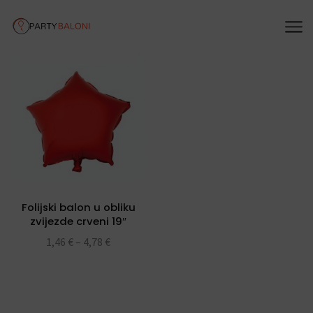
Folijski balon u obliku
zvijezde crveni 19″
1,46
€
–
4,78
€