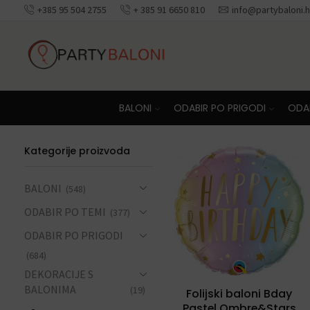
+385 95 504 2755
+ 385 91 6650 810
info@partybaloni.h
Besplatna dosta
BALONI
ODABIR PO PRIGODI
ODAB
Kategorije proizvoda
BALONI
(548)
ODABIR PO TEMI
(377)
ODABIR PO PRIGODI
(684)
DEKORACIJE S
BALONIMA
(19)
Folijski baloni Bday
Pastel Ombre&Stars