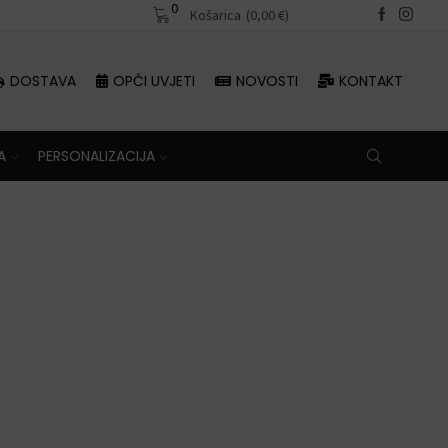
0
Besplatna dostava iznad 70 €
Košarica
(
0,00
€
)
DOSTAVA
OPĆI UVJETI
NOVOSTI
KONTAKT
A
PERSONALIZACIJA