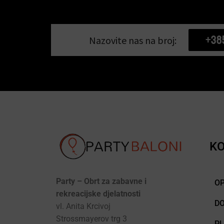
+38
Nazovite nas na broj:
KO
Party – Obrt za zabavne i
OP
rekreacijske djelatnosti
D
vl. Anita Krcivoj
Strossmayerov trg 3
P