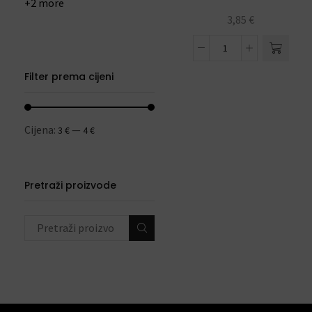
+2 more
3,85
€
Filter prema cijeni
Cijena:
—
3 €
4 €
Pretraži proizvode