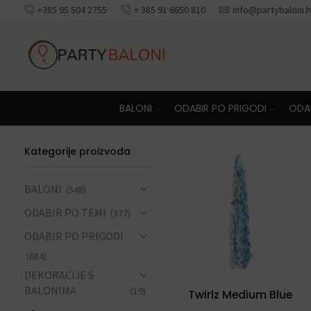
+385 95 504 2755
+ 385 91 6650 810
info@partybaloni.h
Besplatna dosta
BALONI
ODABIR PO PRIGODI
ODAB
Kategorije proizvoda
BALONI
(548)
ODABIR PO TEMI
(377)
ODABIR PO PRIGODI
(684)
DEKORACIJE S
BALONIMA
(19)
Twirlz Medium Blue