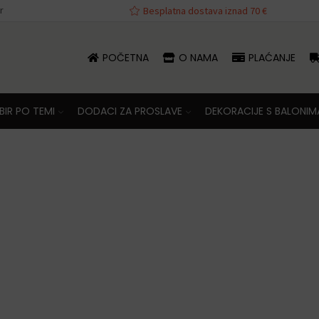
r
va iznad 70 €
Besplatna dostava iznad 70 €
POČETNA
O NAMA
PLAĆANJE
IR PO TEMI
DODACI ZA PROSLAVE
DEKORACIJE S BALONIM