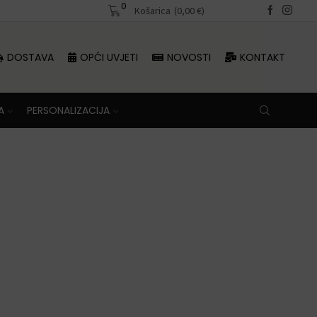
0
Besplatna dostava iznad 70 €
Košarica
(
0,00
€
)
DOSTAVA
OPĆI UVJETI
NOVOSTI
KONTAKT
A
PERSONALIZACIJA