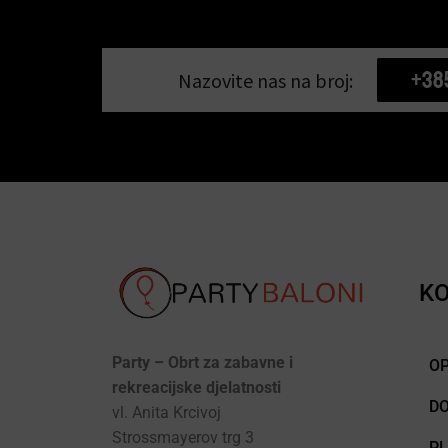
+38
Nazovite nas na broj:
KO
Party – Obrt za zabavne i
OP
rekreacijske djelatnosti
D
vl. Anita Krcivoj
Strossmayerov trg 3
P