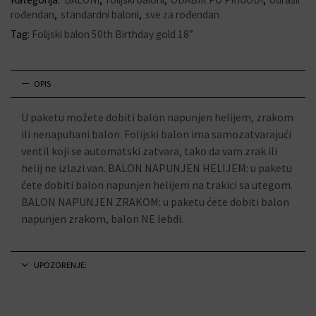
rođendan
,
standardni baloni
,
sve za rođendan
Tag:
Folijski balon 50th Birthday gold 18”
OPIS
U paketu možete dobiti balon napunjen helijem, zrakom
ili nenapuhani balon. Folijski balon ima samozatvarajući
ventil koji se automatski zatvara, tako da vam zrak ili
helij ne izlazi van. BALON NAPUNJEN HELIJEM: u paketu
ćete dobiti balon napunjen helijem na trakici sa utegom.
BALON NAPUNJEN ZRAKOM: u paketu ćete dobiti balon
napunjen zrakom, balon NE lebdi.
UPOZORENJE: