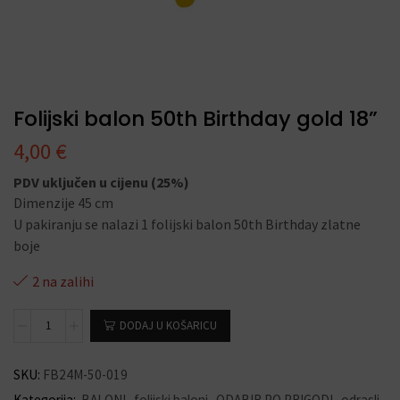
Folijski balon 50th Birthday gold 18”
4,00
€
PDV uključen u cijenu (25%)
Dimenzije 45 cm
U pakiranju se nalazi 1 folijski balon 50th Birthday zlatne
boje
2 na zalihi
DODAJ U KOŠARICU
SKU:
FB24M-50-019
Kategorija:
BALONI
,
folijski baloni
,
ODABIR PO PRIGODI
,
odrasli