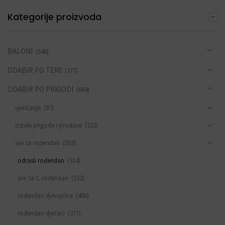
Kategorije proizvoda
BALONI
(548)
ODABIR PO TEMI
(377)
ODABIR PO PRIGODI
(684)
vjenčanje
(97)
ostale prigode i proslave
(232)
sve za rođendan
(553)
odrasli rođendan
(314)
sve za 1. rođendan
(152)
rođendan djevojčice
(400)
rođendan dječaci
(377)