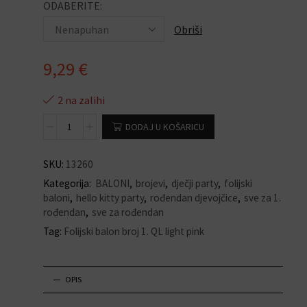
ODABERITE:
Obriši
9,29
€
2 na zalihi
DODAJ U KOŠARICU
SKU:
13260
Kategorija:
BALONI
,
brojevi
,
dječji party
,
folijski
baloni
,
hello kitty party
,
rođendan djevojčice
,
sve za 1.
rođendan
,
sve za rođendan
Tag:
Folijski balon broj 1. QL light pink
OPIS