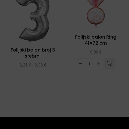
Folijski balon Ring
41×72 cm
Folijski balon broj 3
9,00
€
srebrni
5,31
€
–
9,95
€