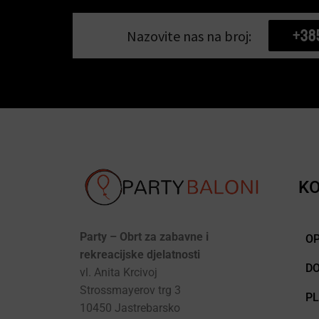
+38
Nazovite nas na broj:
KO
Party – Obrt za zabavne i
OP
rekreacijske djelatnosti
D
vl. Anita Krcivoj
Strossmayerov trg 3
P
10450 Jastrebarsko