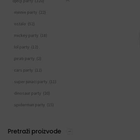
dječji party
(320)
minnie party
(22)
ostalo
(52)
mickey party
(18)
lol party
(12)
pirati party
(2)
cars party
(12)
super junaci party
(11)
dinosaur party
(20)
spiderman party
(15)
frozen party
(21)
svemirski party
(33)
Pretraži proizvode
princeza party
(15)