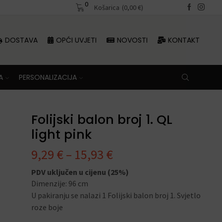
0
Besplatna dostava iznad 70 €
Košarica
(
0,00
€
)
Besplatna dosta
DOSTAVA
OPĆI UVJETI
NOVOSTI
KONTAKT
A
PERSONALIZACIJA
Folijski balon broj 1. QL
light pink
9,29
€
–
15,93
€
PDV uključen u cijenu (25%)
Dimenzije: 96 cm
U pakiranju se nalazi 1 Folijski balon broj 1. Svjetlo
roze boje