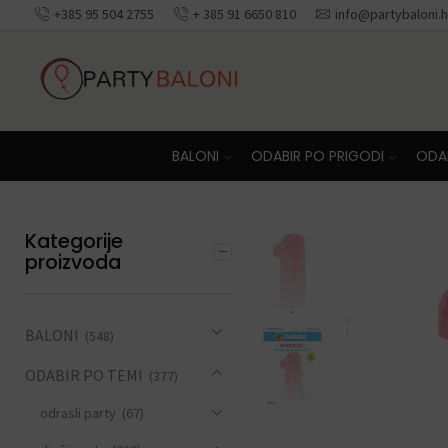
+385 95 504 2755
+ 385 91 6650 810
info@partybaloni.h
BALONI
ODABIR PO PRIGODI
ODAB
Kategorije
proizvoda
BALONI
(548)
ODABIR PO TEMI
(377)
odrasli party
(67)