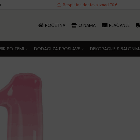
r
Besplatna dostava iznad 70 €
POČETNA
O NAMA
PLAĆANJE
IR PO TEMI
DODACI ZA PROSLAVE
DEKORACIJE S BALONIM