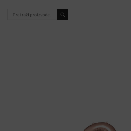
životinjski party
(44)
peppa pig party
(16)
hello kitty party
(12)
unicorn party
(23)
ahoy party
(8)
ODABIR PO PRIGODI
(684)
DEKORACIJE S
BALONIMA
(19)
PERSONALIZACIJA
(22)
DODACI ZA PROSLAVE
(190)