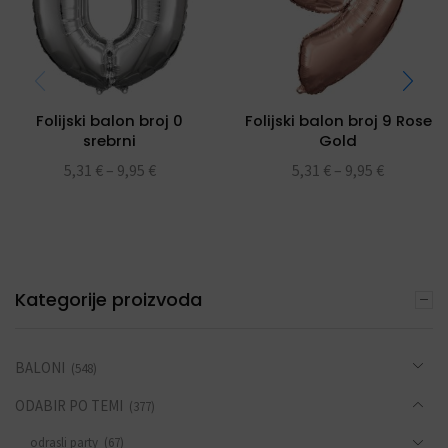
Folijski balon broj 0
Folijski balon broj 9 Rose
srebrni
Gold
5,31
€
–
9,95
€
5,31
€
–
9,95
€
Kategorije proizvoda
BALONI
(548)
ODABIR PO TEMI
(377)
odrasli party
(67)