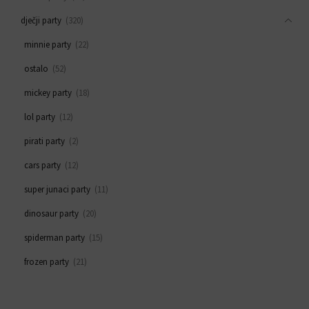
dječji party
(320)
minnie party
(22)
ostalo
(52)
mickey party
(18)
lol party
(12)
pirati party
(2)
cars party
(12)
super junaci party
(11)
dinosaur party
(20)
spiderman party
(15)
frozen party
(21)
svemirski party
(33)