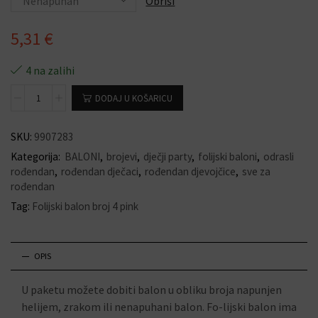
Obriši
5,31
€
4 na zalihi
DODAJ U KOŠARICU
SKU:
9907283
Kategorija:
BALONI
,
brojevi
,
dječji party
,
folijski baloni
,
odrasli
rođendan
,
rođendan dječaci
,
rođendan djevojčice
,
sve za
rođendan
Tag:
Folijski balon broj 4 pink
OPIS
U paketu možete dobiti balon u obliku broja napunjen
helijem, zrakom ili nenapuhani balon. Fo-lijski balon ima