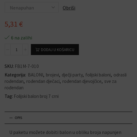
Obriši
5,31
€
6 na zalihi
DODAJ U KOŠARICU
SKU:
FB1M-7-010
Kategorija:
BALONI
,
brojevi
,
dječji party
,
folijski baloni
,
odrasli
rođendan
,
rođendan dječaci
,
rođendan djevojčice
,
sve za
rođendan
Tag:
Folijski balon broj 7 crni
OPIS
U paketu možete dobiti balon u obliku broja napunjen