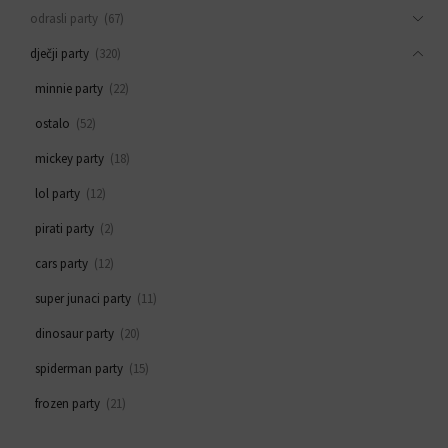
odrasli party
(67)
dječji party
(320)
minnie party
(22)
ostalo
(52)
mickey party
(18)
lol party
(12)
pirati party
(2)
cars party
(12)
super junaci party
(11)
dinosaur party
(20)
spiderman party
(15)
frozen party
(21)
svemirski party
(33)