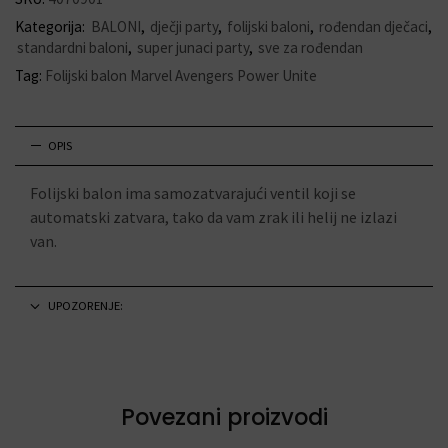
Kategorija:
BALONI
,
dječji party
,
folijski baloni
,
rođendan dječaci
,
standardni baloni
,
super junaci party
,
sve za rođendan
Tag:
Folijski balon Marvel Avengers Power Unite
OPIS
Folijski balon ima samozatvarajući ventil koji se
automatski zatvara, tako da vam zrak ili helij ne izlazi
van.
UPOZORENJE:
Povezani proizvodi