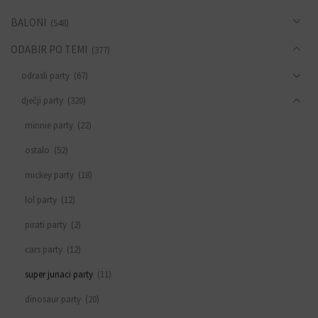
BALONI
(548)
ODABIR PO TEMI
(377)
odrasli party
(67)
dječji party
(320)
minnie party
(22)
ostalo
(52)
mickey party
(18)
lol party
(12)
pirati party
(2)
cars party
(12)
super junaci party
(11)
dinosaur party
(20)