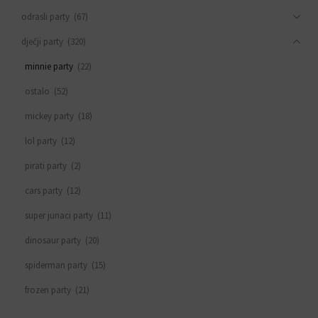
odrasli party
(67)
dječji party
(320)
minnie party
(22)
ostalo
(52)
mickey party
(18)
lol party
(12)
pirati party
(2)
cars party
(12)
super junaci party
(11)
dinosaur party
(20)
spiderman party
(15)
frozen party
(21)
svemirski party
(33)