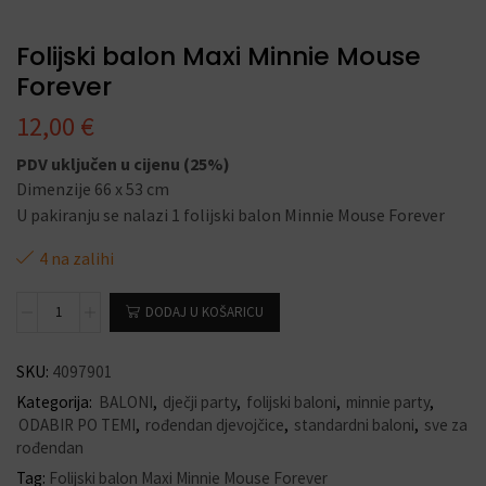
Folijski balon Maxi Minnie Mouse
Forever
12,00
€
PDV uključen u cijenu (25%)
Dimenzije 66 x 53 cm
U pakiranju se nalazi 1 folijski balon Minnie Mouse Forever
4 na zalihi
DODAJ U KOŠARICU
SKU:
4097901
Kategorija:
BALONI
,
dječji party
,
folijski baloni
,
minnie party
,
ODABIR PO TEMI
,
rođendan djevojčice
,
standardni baloni
,
sve za
rođendan
Tag:
Folijski balon Maxi Minnie Mouse Forever