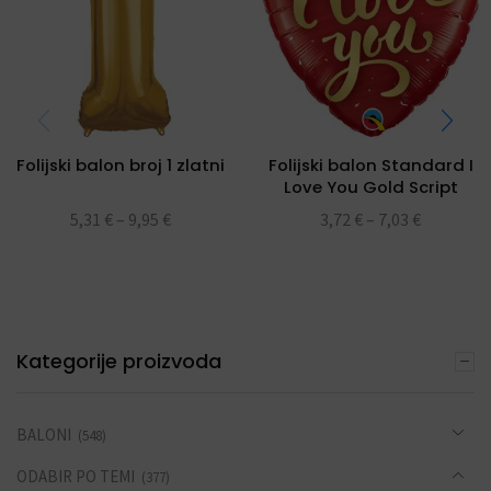
Folijski balon broj 1 zlatni
Folijski balon Standard I
Love You Gold Script
folijski balon 18″
5,31
€
–
9,95
€
3,72
€
–
7,03
€
Kategorije proizvoda
BALONI
(548)
ODABIR PO TEMI
(377)