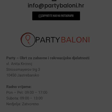
DODACI ZA PROSLAVE
(190)
info@partybaloni.hr
Zapratite nas na instagramu
Party – Obrt za zabavne i rekreacijske djelatnosti
vl. Anita Krcivoj
Strossmayerov trg 3
10450 Jastrebarsko
Radno vrijeme:
Pon – Pet: 09:00 – 17:00
Subota: 09:00 – 13:00
Nedjelja: Zatvoreno