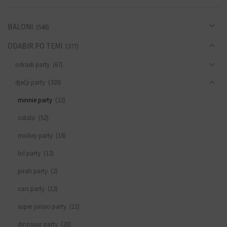
BALONI
(548)
ODABIR PO TEMI
(377)
odrasli party
(67)
dječji party
(320)
minnie party
(22)
ostalo
(52)
mickey party
(18)
lol party
(12)
pirati party
(2)
cars party
(12)
super junaci party
(11)
dinosaur party
(20)