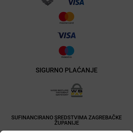
SIGURNO PLAĆANJE
SUFINANCIRANO SREDSTVIMA ZAGREBAČKE
ŽUPANIJE