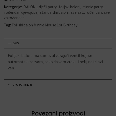
Kategorija:
BALONI
,
dječji party
,
folijski baloni
,
minnie party
,
rođendan djevojčice
,
standardni baloni
,
sve za 1. rođendan
,
sve
za rođendan
Tag:
Folijski balon Minnie Mouse 1st Birthday
OPIS
Folijski balon ima samozatvarajući ventil koji se
automatski zatvara, tako da vam zrak ili helij ne izlazi
van.
UPOZORENJE:
Povezani proizvodi