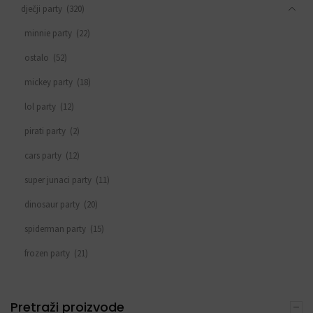
dječji party
(320)
minnie party
(22)
ostalo
(52)
mickey party
(18)
lol party
(12)
pirati party
(2)
cars party
(12)
super junaci party
(11)
dinosaur party
(20)
spiderman party
(15)
frozen party
(21)
svemirski party
(33)
princeza party
(15)
Pretraži proizvode