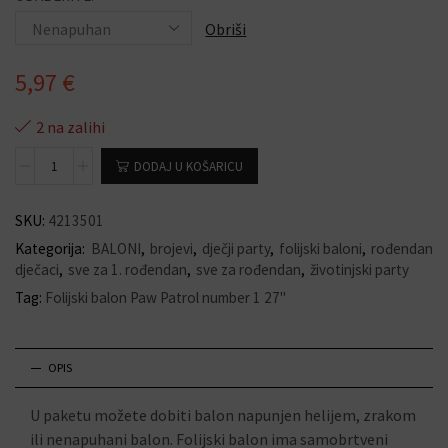
Obriši
5,97
€
2 na zalihi
DODAJ U KOŠARICU
SKU:
4213501
Kategorija:
BALONI
,
brojevi
,
dječji party
,
folijski baloni
,
rođendan
dječaci
,
sve za 1. rođendan
,
sve za rođendan
,
životinjski party
Tag:
Folijski balon Paw Patrol number 1 27"
OPIS
U paketu možete dobiti balon napunjen helijem, zrakom
ili nenapuhani balon. Folijski balon ima samobrtveni