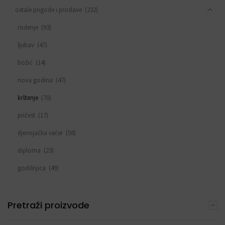
ostale prigode i proslave
(232)
rođenje
(93)
ljubav
(47)
božić
(14)
nova godina
(47)
krštenje
(70)
pričest
(17)
djevojačka večer
(58)
diploma
(23)
godišnjica
(49)
sve za rođendan
(553)
DEKORACIJE S BALONIMA
Pretraži proizvode
(19)
PERSONALIZACIJA
(22)