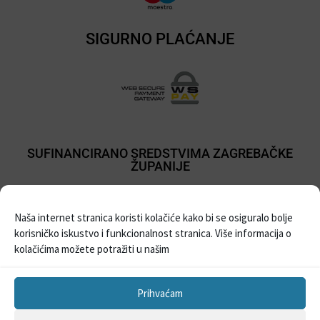
SIGURNO PLAĆANJE
SUFINANCIRANO SREDSTVIMA ZAGREBAČKE
ŽUPANIJE
Naša internet stranica koristi kolačiće kako bi se osiguralo bolje
korisničko iskustvo i funkcionalnost stranica. Više informacija o
kolačićima možete potražiti u našim
Prihvaćam
Sva prava pridržana © 2021
Prodaja balona i pribora za party
| Izrada Web