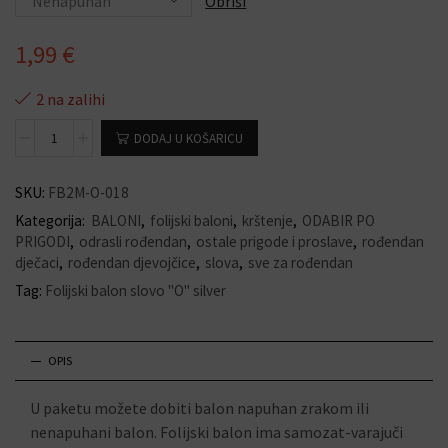
Obriši
1,99
€
2 na zalihi
DODAJ U KOŠARICU
SKU:
FB2M-O-018
Kategorija:
BALONI
,
folijski baloni
,
krštenje
,
ODABIR PO
PRIGODI
,
odrasli rođendan
,
ostale prigode i proslave
,
rođendan
dječaci
,
rođendan djevojčice
,
slova
,
sve za rođendan
Tag:
Folijski balon slovo "O" silver
OPIS
U paketu možete dobiti balon napuhan zrakom ili
nenapuhani balon. Folijski balon ima samozat-varajuči