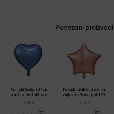
Povezani proizvodi
Folijski balon Srce
Folijski balon u obliku
matt violet 43 cm
zvijezde Rose gold 19″
2,50
€
2,52
€