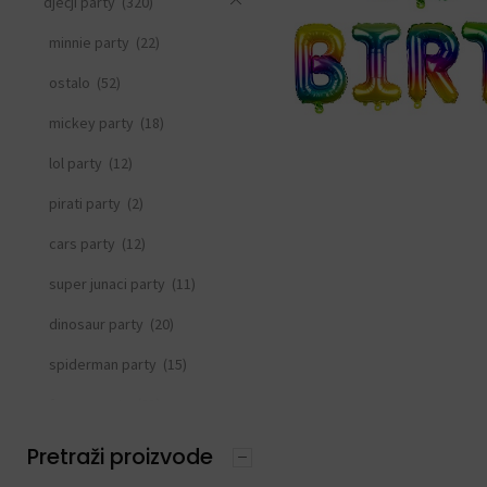
dječji party
(320)
minnie party
(22)
ostalo
(52)
mickey party
(18)
lol party
(12)
pirati party
(2)
cars party
(12)
super junaci party
(11)
dinosaur party
(20)
spiderman party
(15)
frozen party
(21)
svemirski party
(33)
Pretraži proizvode
princeza party
(15)