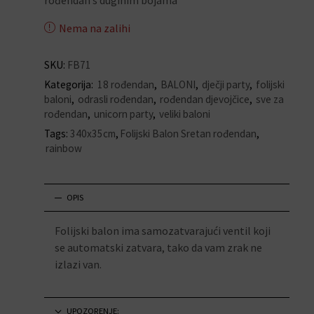
rođendan s duginim bojama
Nema na zalihi
SKU:
FB71
Kategorija:
18 rođendan
,
BALONI
,
dječji party
,
folijski
baloni
,
odrasli rođendan
,
rođendan djevojčice
,
sve za
rođendan
,
unicorn party
,
veliki baloni
Tags:
340x35cm
,
Folijski Balon Sretan rođendan
,
rainbow
OPIS
Folijski balon ima samozatvarajući ventil koji
se automatski zatvara, tako da vam zrak ne
izlazi van.
UPOZORENJE: