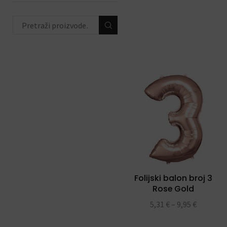
životinjski party
(44)
peppa pig party
(16)
hello kitty party
(12)
unicorn party
(23)
ahoy party
(8)
ODABIR PO PRIGODI
(684)
DEKORACIJE S
BALONIMA
(19)
PERSONALIZACIJA
(22)
Folijski balon broj 3
DODACI ZA PROSLAVE
Rose Gold
(190)
5,31
€
–
9,95
€