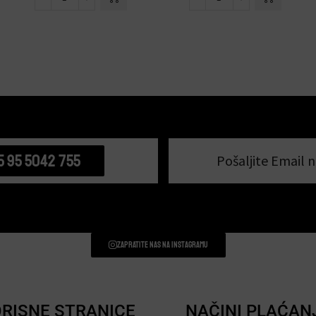
5 95 5042 755
Pošaljite Email n
Zapratite nas na instagramu
RISNE STRANICE
NAČINI PLAĆAN