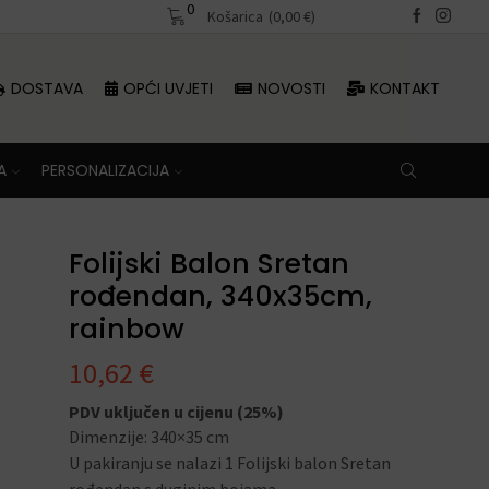
0
Besplatna dostava iznad 70 €
Košarica
(
0,00
€
)
DOSTAVA
OPĆI UVJETI
NOVOSTI
KONTAKT
A
PERSONALIZACIJA
Folijski Balon Sretan
rođendan, 340x35cm,
rainbow
10,62
€
PDV uključen u cijenu (25%)
Dimenzije: 340×35 cm
U pakiranju se nalazi 1 Folijski balon Sretan