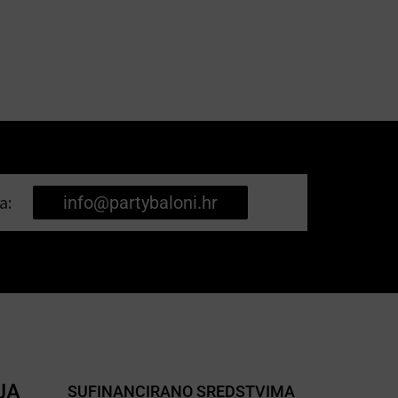
a:
info@partybaloni.hr
JA
SUFINANCIRANO SREDSTVIMA