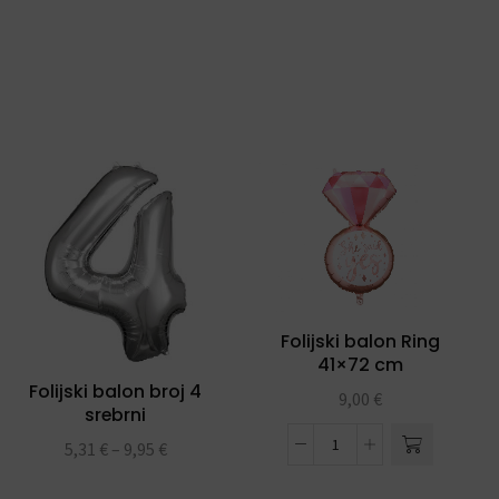
Folijski balon Ring
41×72 cm
Folijski balon broj 4
9,00
€
srebrni
5,31
€
–
9,95
€