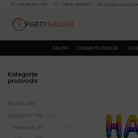
+385 95 504 2755
+ 385 91 6650 810
info@partybaloni.h
Besplatna dosta
BALONI
ODABIR PO PRIGODI
ODAB
Kategorije
proizvoda
BALONI
(548)
ODABIR PO TEMI
(377)
odrasli party
(67)