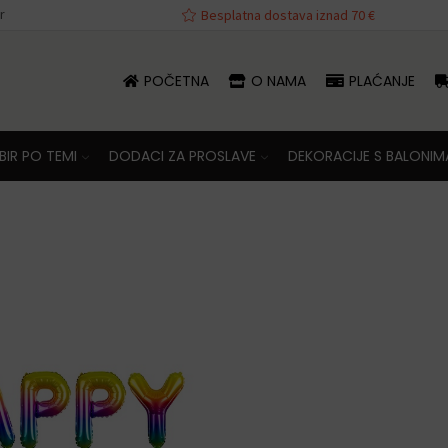
r
va iznad 70 €
Besplatna dostava iznad 70 €
POČETNA
O NAMA
PLAĆANJE
IR PO TEMI
DODACI ZA PROSLAVE
DEKORACIJE S BALONIM