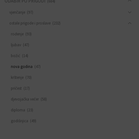
ODABIR PO PRIGODI
(684)
vjenčanje
(97)
ostale prigode i proslave
(232)
rođenje
(93)
ljubav
(47)
božić
(14)
nova godina
(47)
krštenje
(70)
pričest
(17)
djevojačka večer
(58)
diploma
(23)
godišnjica
(49)
sve za rođendan
(553)