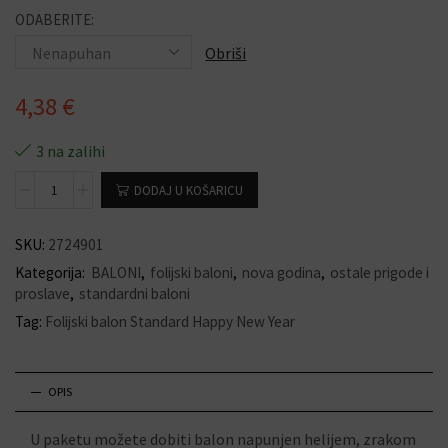
ODABERITE:
Obriši
4,38
€
3 na zalihi
DODAJ U KOŠARICU
SKU:
2724901
Kategorija:
BALONI
,
folijski baloni
,
nova godina
,
ostale prigode i
proslave
,
standardni baloni
Tag:
Folijski balon Standard Happy New Year
OPIS
U paketu možete dobiti balon napunjen helijem, zrakom