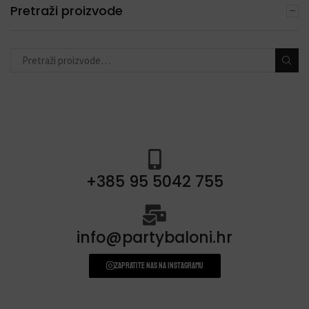
DEKORACIJE S BALONIMA
Pretraži proizvode
(19)
PERSONALIZACIJA
(22)
DODACI ZA PROSLAVE
(190)
+385 95 5042 755
info@partybaloni.hr
Zapratite nas na instagramu