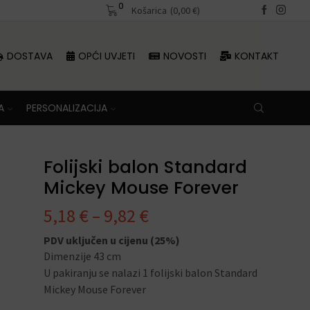
0
Besplatna dostava iznad 70 €
Košarica
(
0,00
€
)
Besplatna dosta
DOSTAVA
OPĆI UVJETI
NOVOSTI
KONTAKT
A
PERSONALIZACIJA
Folijski balon Standard
Mickey Mouse Forever
5,18
€
–
9,82
€
PDV uključen u cijenu (25%)
Dimenzije 43 cm
U pakiranju se nalazi 1 folijski balon Standard
Mickey Mouse Forever