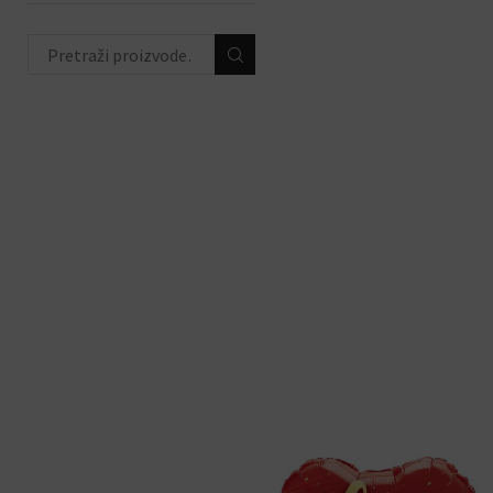
životinjski party
(44)
peppa pig party
(16)
hello kitty party
(12)
unicorn party
(23)
ahoy party
(8)
ODABIR PO PRIGODI
(684)
DEKORACIJE S
BALONIMA
(19)
PERSONALIZACIJA
(22)
DODACI ZA PROSLAVE
(190)