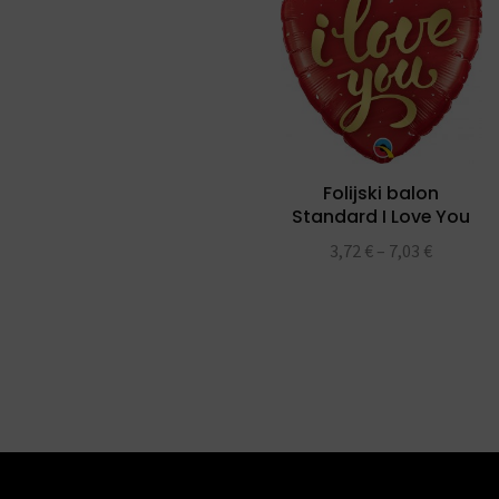
Folijski balon
Standard I Love You
Gold Script folijski
3,72
€
–
7,03
€
balon 18″