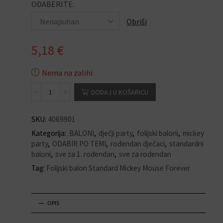
ODABERITE:
Obriši
5,18
€
Nema na zalihi
DODAJ U KOŠARICU
SKU:
4069901
Kategorija:
BALONI
,
dječji party
,
folijski baloni
,
mickey
party
,
ODABIR PO TEMI
,
rođendan dječaci
,
standardni
baloni
,
sve za 1. rođendan
,
sve za rođendan
Tag:
Folijski balon Standard Mickey Mouse Forever
OPIS