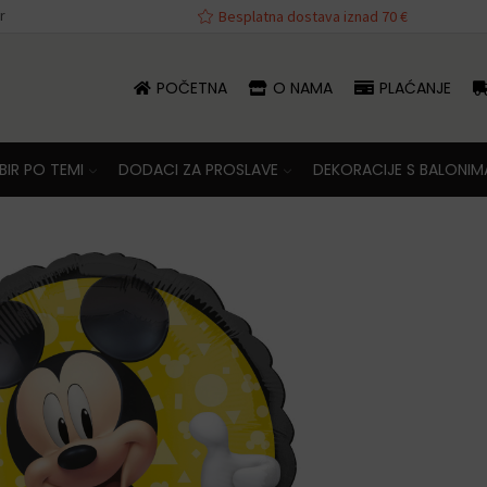
r
Besplatna dostava iznad 70 €
POČETNA
O NAMA
PLAĆANJE
IR PO TEMI
DODACI ZA PROSLAVE
DEKORACIJE S BALONIM