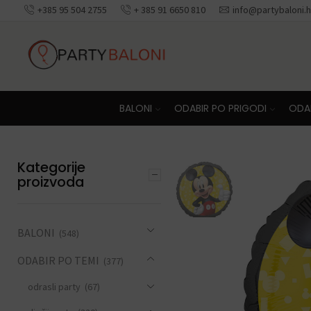
+385 95 504 2755
+ 385 91 6650 810
info@partybaloni.h
BALONI
ODABIR PO PRIGODI
ODAB
Kategorije
proizvoda
BALONI
(548)
ODABIR PO TEMI
(377)
odrasli party
(67)