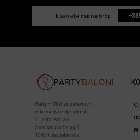
+38
Nazovite nas na broj:
KO
Party – Obrt za zabavne i
OP
rekreacijske djelatnosti
D
vl. Anita Krcivoj
Strossmayerov trg 3
P
10450 Jastrebarsko