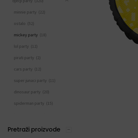
dječji party
(320)
minnie party
(22)
ostalo
(52)
mickey party
(18)
lol party
(12)
pirati party
(2)
cars party
(12)
super junaci party
(11)
dinosaur party
(20)
spiderman party
(15)
frozen party
(21)
svemirski party
(33)
Pretraži proizvode
princeza party
(15)