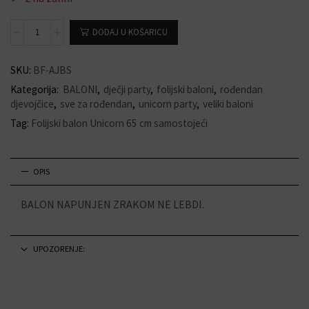
DODAJ U KOŠARICU
SKU:
BF-AJBS
Kategorija:
BALONI
,
dječji party
,
folijski baloni
,
rođendan
djevojčice
,
sve za rođendan
,
unicorn party
,
veliki baloni
Tag:
Folijski balon Unicorn 65 cm samostojeći
OPIS
BALON NAPUNJEN ZRAKOM NE LEBDI.
UPOZORENJE: