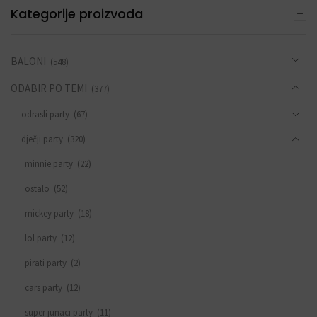
Kategorije proizvoda
BALONI
(548)
ODABIR PO TEMI
(377)
odrasli party
(67)
dječji party
(320)
minnie party
(22)
ostalo
(52)
mickey party
(18)
lol party
(12)
pirati party
(2)
cars party
(12)
super junaci party
(11)