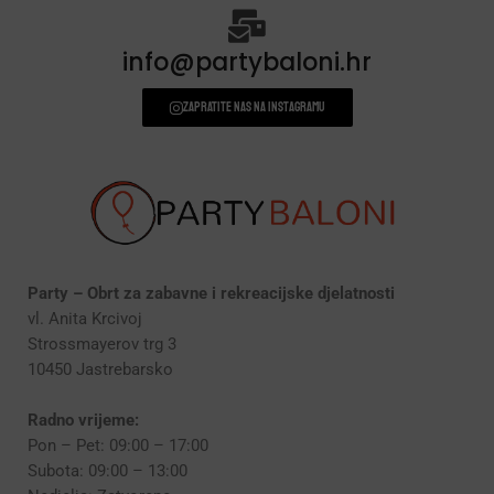
PERSONALIZACIJA
(22)
DODACI ZA PROSLAVE
(190)
info@partybaloni.hr
Zapratite nas na instagramu
Party – Obrt za zabavne i rekreacijske djelatnosti
vl. Anita Krcivoj
Strossmayerov trg 3
10450 Jastrebarsko
Radno vrijeme:
Pon – Pet: 09:00 – 17:00
Subota: 09:00 – 13:00