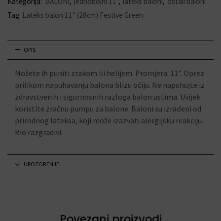
Kategorija:
BALONI
,
jednobojni 11”
,
lateks baloni
,
ostali baloni
Tag:
Lateks balon 11" (28cm) Festive Green
OPIS
Možete ih puniti zrakom ili helijem. Promjera: 11”. Oprez
prilikom napuhavanju balona blizu očiju. Ne napuhujte iz
zdravstvenih i sigurnosnih razloga balon ustima. Uvijek
koristite zračnu pumpu za balone. Baloni su izrađeni od
prirodnog lateksa, koji može izazvati alergijsku reakciju.
Bio razgradivi.
UPOZORENJE:
Povezani proizvodi