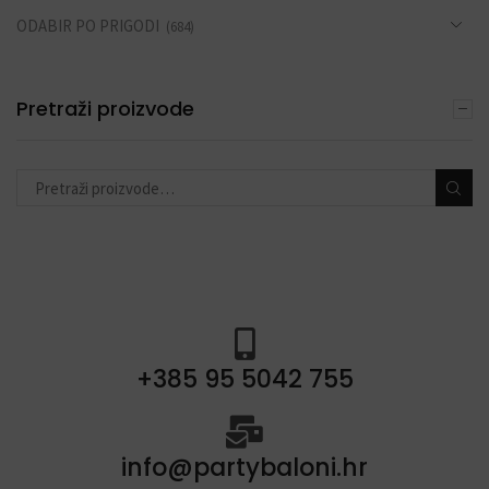
ODABIR PO PRIGODI
(684)
DEKORACIJE S BALONIMA
(19)
Pretraži proizvode
PERSONALIZACIJA
(22)
DODACI ZA PROSLAVE
(190)
+385 95 5042 755
info@partybaloni.hr