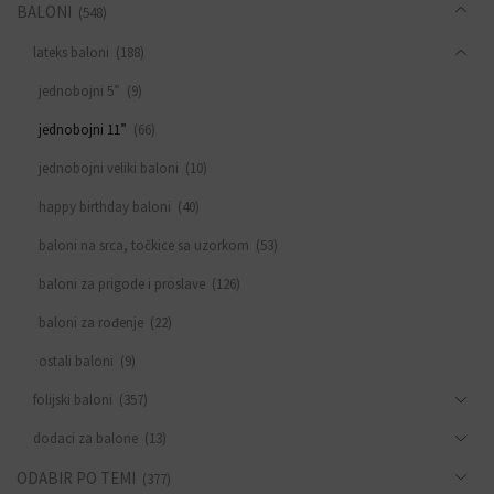
BALONI
(548)
lateks baloni
(188)
jednobojni 5”
(9)
jednobojni 11”
(66)
jednobojni veliki baloni
(10)
happy birthday baloni
(40)
baloni na srca, točkice sa uzorkom
(53)
baloni za prigode i proslave
(126)
baloni za rođenje
(22)
ostali baloni
(9)
folijski baloni
(357)
dodaci za balone
(13)
ODABIR PO TEMI
(377)