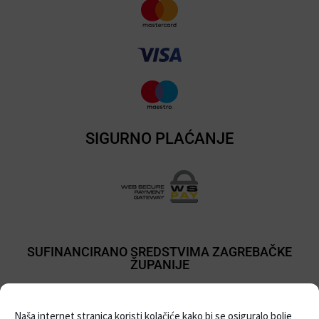
SIGURNO PLAĆANJE
SUFINANCIRANO SREDSTVIMA ZAGREBAČKE
ŽUPANIJE
Naša internet stranica koristi kolačiće kako bi se osiguralo bolje