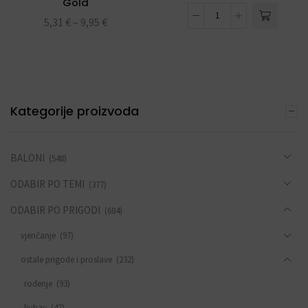
Gold
5,31
€
–
9,95
€
Kategorije proizvoda
BALONI
(548)
ODABIR PO TEMI
(377)
ODABIR PO PRIGODI
(684)
vjenčanje
(97)
ostale prigode i proslave
(232)
rođenje
(93)
ljubav
(47)