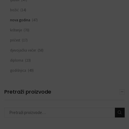
božić
(14)
nova godina
(47)
krštenje
(70)
pričest
(17)
djevojačka večer
(58)
diploma
(23)
godišnjica
(49)
sve za rođendan
(553)
DEKORACIJE S BALONIMA
Pretraži proizvode
(19)
PERSONALIZACIJA
(22)
DODACI ZA PROSLAVE
(190)