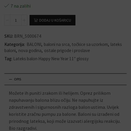
7 na zalihi
DODAJ U KOŠARICU
SKU:
BRN_5000674
Kategorija:
BALONI
,
baloni na srca, točkice sa uzorkom
,
lateks
baloni
,
nova godina
,
ostale prigode i proslave
Tag:
Lateks balon Happy New Year 11" glossy
OPIS
Možete ih puniti zrakom ili helijem. Oprez prilikom
napuhavanju balona blizu očiju. Ne napuhujte iz
zdravstvenih i sigurnosnih razloga balon ustima. Uvijek
koristite zračnu pumpu za balone. Baloni su izrađeni od
prirodnog lateksa, koji može izazvati alergijsku reakciju.
Bio razgradivi.