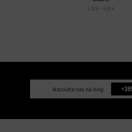
5,31
€
–
9,95
€
+38
Nazovite nas na broj: