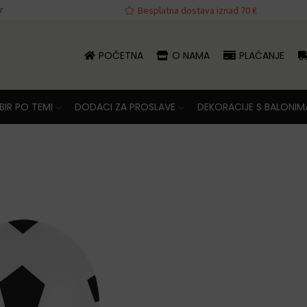
r
va iznad 70 €
Besplatna dostava iznad 70 €
POČETNA
O NAMA
PLAĆANJE
IR PO TEMI
DODACI ZA PROSLAVE
DEKORACIJE S BALONIM