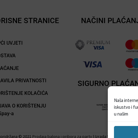
RISNE STRANICE
NAČINI PLAĆAN
ĆI UVJETI
OSTAVA
LAĆANJE
AVILA PRIVATNOSTI
SIGURNO PLAĆA
RIŠTENJE KOLAČIĆA
Naša internet
JAVA O KORIŠTENJU
iskustvo i f
pay-a
u našim
 pridržana © 2021
Prodaja balona i pribora za party
| Izrada Web stranica –
W