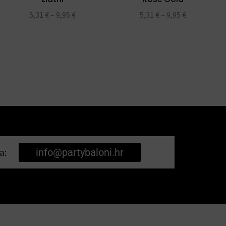
5,31
€
–
9,95
€
5,31
€
–
9,95
€
a:
info@partybaloni.hr