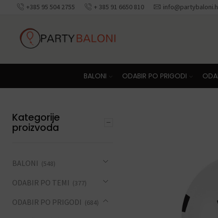
+385 95 504 2755
+ 385 91 6650 810
info@partybaloni.h
Besplatna dosta
BALONI
ODABIR PO PRIGODI
ODAB
Kategorije
proizvoda
BALONI
(548)
ODABIR PO TEMI
(377)
ODABIR PO PRIGODI
(684)