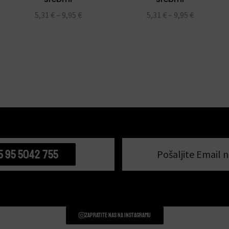
5,31
€
–
9,95
€
5,31
€
–
9,95
€
5 95 5042 755
Pošaljite Email n
Zapratite nas na instagramu