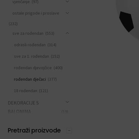
vjenčanje
(97)
ostale prigode i proslave
(232)
sve za rođendan
(553)
odrasli rođendan
(314)
sve za 1. rođendan
(152)
rođendan djevojčice
(400)
rođendan dječaci
(377)
18 rođendan
(121)
DEKORACIJE S
BALONIMA
(19)
PERSONALIZACIJA
(22)
Pretraži proizvode
DODACI ZA PROSLAVE
(190)