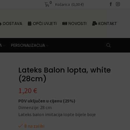
0
Besplatna dostava iznad 70 €
Košarica
(
0,00
€
)
DOSTAVA
OPĆI UVJETI
NOVOSTI
KONTAKT
A
PERSONALIZACIJA
Lateks Balon lopta, white
(28cm)
1,20
€
PDV uključen u cijenu (25%)
Dimenzije: 28 cm
Lateks balon imitacija lopte bijele boje
8 na zalihi