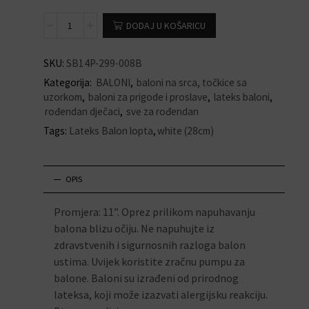
DODAJ U KOŠARICU
SKU:
SB14P-299-008B
Kategorija:
BALONI
,
baloni na srca, točkice sa
uzorkom
,
baloni za prigode i proslave
,
lateks baloni
,
rođendan dječaci
,
sve za rođendan
Tags:
Lateks Balon lopta
,
white (28cm)
OPIS
Promjera: 11”. Oprez prilikom napuhavanju
balona blizu očiju. Ne napuhujte iz
zdravstvenih i sigurnosnih razloga balon
ustima. Uvijek koristite zračnu pumpu za
balone. Baloni su izrađeni od prirodnog
lateksa, koji može izazvati alergijsku reakciju.