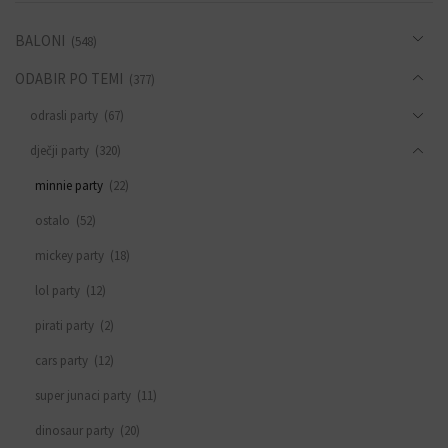
BALONI
(548)
ODABIR PO TEMI
(377)
odrasli party
(67)
dječji party
(320)
minnie party
(22)
ostalo
(52)
mickey party
(18)
lol party
(12)
pirati party
(2)
cars party
(12)
super junaci party
(11)
dinosaur party
(20)