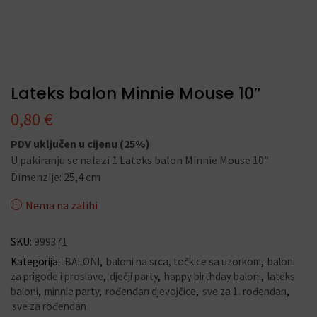
Lateks balon Minnie Mouse 10″
0,80
€
PDV uključen u cijenu (25%)
U pakiranju se nalazi 1 Lateks balon Minnie Mouse 10″
Dimenzije: 25,4 cm
Nema na zalihi
SKU:
999371
Kategorija:
BALONI
,
baloni na srca, točkice sa uzorkom
,
baloni
za prigode i proslave
,
dječji party
,
happy birthday baloni
,
lateks
baloni
,
minnie party
,
rođendan djevojčice
,
sve za 1. rođendan
,
sve za rođendan