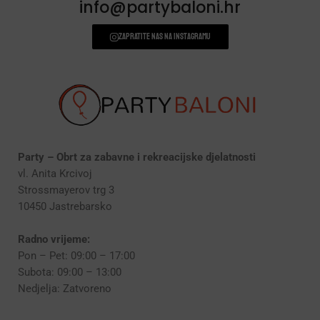
(190)
info@partybaloni.hr
Zapratite nas na instagramu
Party – Obrt za zabavne i rekreacijske djelatnosti
vl. Anita Krcivoj
Strossmayerov trg 3
10450 Jastrebarsko
Radno vrijeme:
Pon – Pet: 09:00 – 17:00
Subota: 09:00 – 13:00
Nedjelja: Zatvoreno