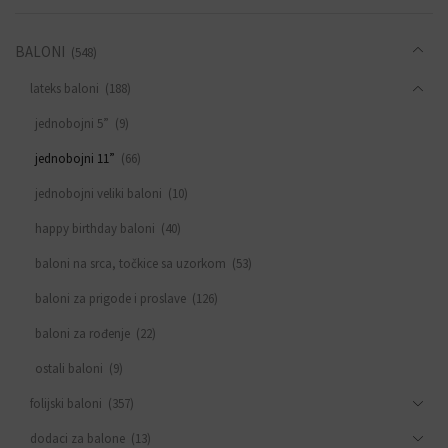
BALONI
(548)
lateks baloni
(188)
jednobojni 5”
(9)
jednobojni 11”
(66)
jednobojni veliki baloni
(10)
happy birthday baloni
(40)
baloni na srca, točkice sa uzorkom
(53)
baloni za prigode i proslave
(126)
baloni za rođenje
(22)
ostali baloni
(9)
folijski baloni
(357)
dodaci za balone
(13)