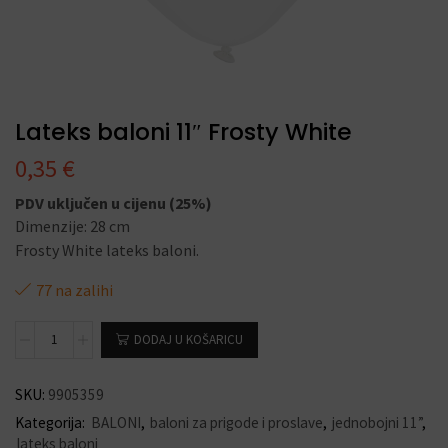
Lateks baloni 11″ Frosty White
0,35
€
PDV uključen u cijenu (25%)
Dimenzije: 28 cm
Frosty White lateks baloni.
77 na zalihi
DODAJ U KOŠARICU
SKU:
9905359
Kategorija:
BALONI
,
baloni za prigode i proslave
,
jednobojni 11”
,
lateks baloni