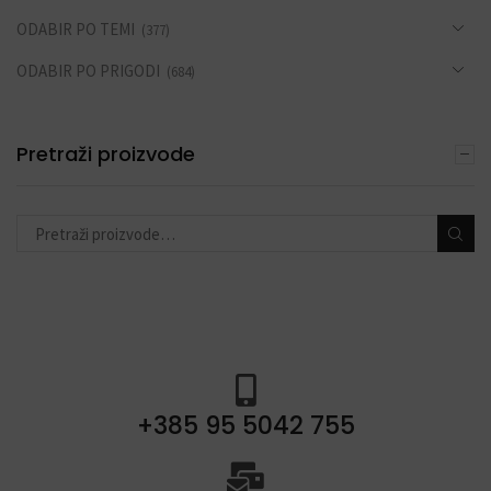
ODABIR PO TEMI
(377)
ODABIR PO PRIGODI
(684)
DEKORACIJE S BALONIMA
(19)
Pretraži proizvode
PERSONALIZACIJA
(22)
DODACI ZA PROSLAVE
(190)
+385 95 5042 755