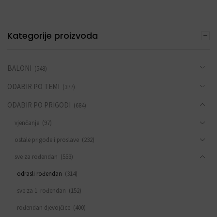
Kategorije proizvoda
BALONI
(548)
ODABIR PO TEMI
(377)
ODABIR PO PRIGODI
(684)
vjenčanje
(97)
ostale prigode i proslave
(232)
sve za rođendan
(553)
odrasli rođendan
(314)
sve za 1. rođendan
(152)
rođendan djevojčice
(400)