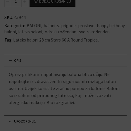
DODAJ U KOŠARICU
SKU:
45944
Kategorija:
BALONI
,
baloni za prigode i proslave
,
happy birthday
baloni
,
lateks baloni
,
odrasli rođendan
,
sve za rođendan
Tag:
Lateks baloni 28 cm Stars 60 A Round Tropical
OPIS
Oprez prilikom napuhavanju balona blizu očiju. Ne
napuhujte iz zdravstvenih i sigurnosnih razloga balon
ustima. Uvijek koristite zračnu pumpu za balone. Baloni
su izrađeni od prirodnog lateksa, koji može izazvati
alergijsku reakciju. Bio razgradivi.
UPOZORENJE: