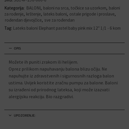
Kategorija:
BALONI
,
baloni na srca, točkice sa uzorkom
,
baloni
za rođenje
,
krštenje
,
lateks baloni
,
ostale prigode i proslave
,
rođendan djevojčice
,
sve za rođendan
Tag:
Lateks baloni Elephant pastel baby pink mix 12" 1/1 - 6 kom
OPIS
Možete ih puniti zrakom ili helijem.
Oprez prilikom napuhavanju balona blizu očiju. Ne
napuhujte iz zdravstvenih i sigurnosnih razloga balon
ustima. Uvijek koristite zračnu pumpu za balone. Baloni
su izrađeni od prirodnog lateksa, koji može izazvati
alergijsku reakciju. Bio razgradivi.
UPOZORENJE: