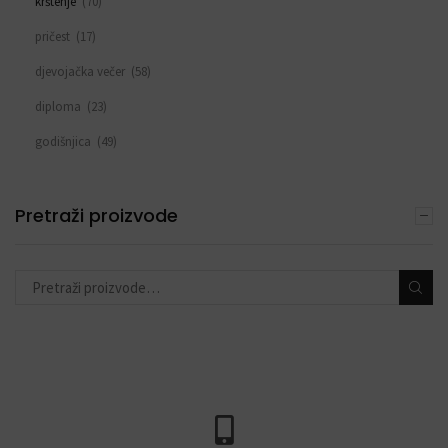
krštenje
(70)
pričest
(17)
djevojačka večer
(58)
diploma
(23)
godišnjica
(49)
sve za rođendan
(553)
DEKORACIJE S BALONIMA
Pretraži proizvode
(19)
PERSONALIZACIJA
(22)
DODACI ZA PROSLAVE
(190)