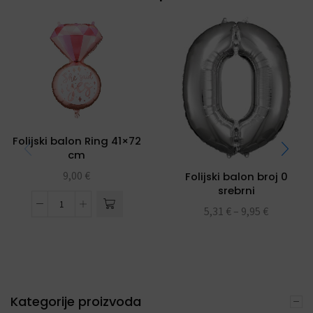
Folijski balon Ring 41×72
cm
9,00
€
Folijski balon broj 0
srebrni
5,31
€
–
9,95
€
Kategorije proizvoda