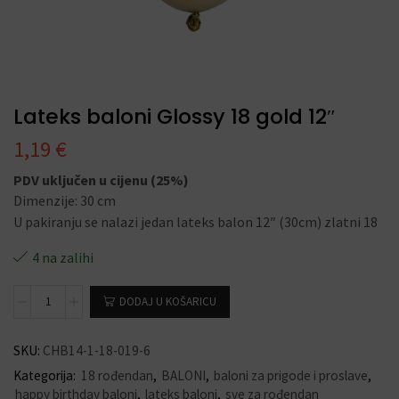
Lateks baloni Glossy 18 gold 12″
1,19
€
PDV uključen u cijenu (25%)
Dimenzije: 30 cm
U pakiranju se nalazi jedan lateks balon 12″ (30cm) zlatni 18
4 na zalihi
DODAJ U KOŠARICU
SKU:
CHB14-1-18-019-6
Kategorija:
18 rođendan
,
BALONI
,
baloni za prigode i proslave
,
happy birthday baloni
,
lateks baloni
,
sve za rođendan