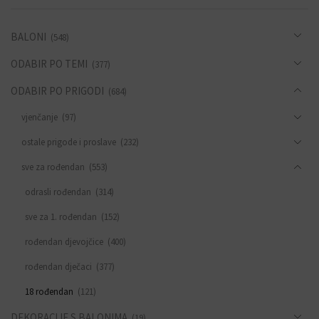
BALONI
(548)
ODABIR PO TEMI
(377)
ODABIR PO PRIGODI
(684)
vjenčanje
(97)
ostale prigode i proslave
(232)
sve za rođendan
(553)
odrasli rođendan
(314)
sve za 1. rođendan
(152)
rođendan djevojčice
(400)
rođendan dječaci
(377)
18 rođendan
(121)
DEKORACIJE S BALONIMA
(19)