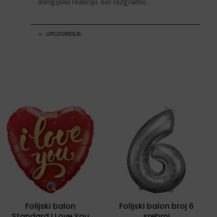
alergijsku reakciju. Bio razgradivi.
UPOZORENJE:
Folijski balon
Folijski balon broj 6
Standard I Love You
srebrni