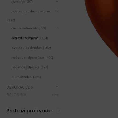
vjenčanje
(97)
ostale prigode i proslave
(232)
sve za rođendan
(553)
odrasli rođendan
(314)
sve za 1. rođendan
(152)
rođendan djevojčice
(400)
rođendan dječaci
(377)
18 rođendan
(121)
DEKORACIJE S
BALONIMA
(19)
PERSONALIZACIJA
(22)
Pretraži proizvode
DODACI ZA PROSLAVE
(190)