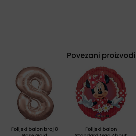
Povezani proizvodi
Folijski balon broj 8
Folijski balon
Rose Gold
Standard Mad About