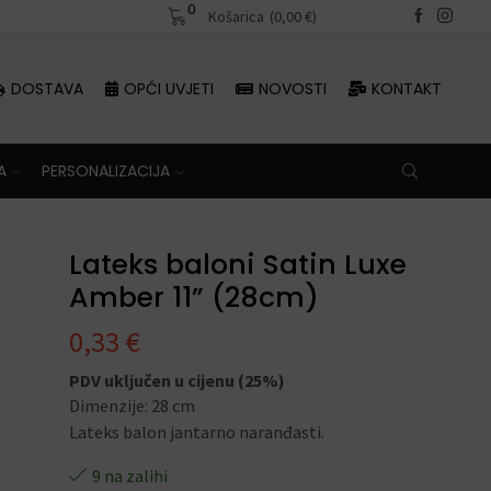
0
Besplatna dostava iznad 70 €
Košarica
(
0,00
€
)
DOSTAVA
OPĆI UVJETI
NOVOSTI
KONTAKT
A
PERSONALIZACIJA
Lateks baloni Satin Luxe
Amber 11” (28cm)
0,33
€
PDV uključen u cijenu (25%)
Dimenzije: 28 cm
Lateks balon jantarno naranđasti.
9 na zalihi