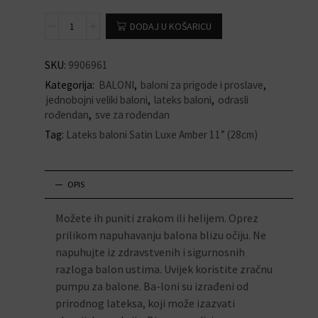
DODAJ U KOŠARICU
SKU:
9906961
Kategorija:
BALONI
,
baloni za prigode i proslave
,
jednobojni veliki baloni
,
lateks baloni
,
odrasli
rođendan
,
sve za rođendan
Tag:
Lateks baloni Satin Luxe Amber 11” (28cm)
OPIS
Možete ih puniti zrakom ili helijem. Oprez
prilikom napuhavanju balona blizu očiju. Ne
napuhujte iz zdravstvenih i sigurnosnih
razloga balon ustima. Uvijek koristite zračnu
pumpu za balone. Ba-loni su izrađeni od
prirodnog lateksa, koji može izazvati