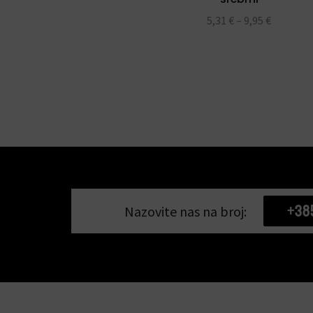
5,31
€
–
9,95
€
+38
Nazovite nas na broj: