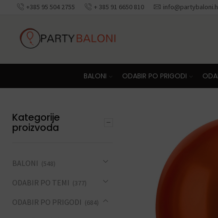
+385 95 504 2755
+ 385 91 6650 810
info@partybaloni.h
Besplatna dosta
BALONI
ODABIR PO PRIGODI
ODAB
Kategorije
proizvoda
BALONI
(548)
ODABIR PO TEMI
(377)
ODABIR PO PRIGODI
(684)