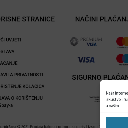
RISNE STRANICE
NAČINI PLAĆAN
ĆI UVJETI
OSTAVA
LAĆANJE
AVILA PRIVATNOSTI
SIGURNO PLAĆA
RIŠTENJE KOLAČIĆA
Naša internet
JAVA O KORIŠTENJU
iskustvo i f
pay-a
u našim
 pridržana © 2021
Prodaja balona i pribora za party
| Izrada Web stranica –
W