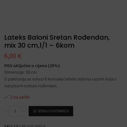
Lateks Baloni Sretan Rođendan,
mix 30 cm,1/1 – 6kom
6,00
€
PDV uključen u cijenu (25%)
Dimenzije: 30 cm
U pakiranju se nalazi 6 komada lateks balona raznih boja s
natpisom sretan rođendan.
2 na zalihi
DODAJ U KOŠARICU
SKU:
SB14P-305-000-6