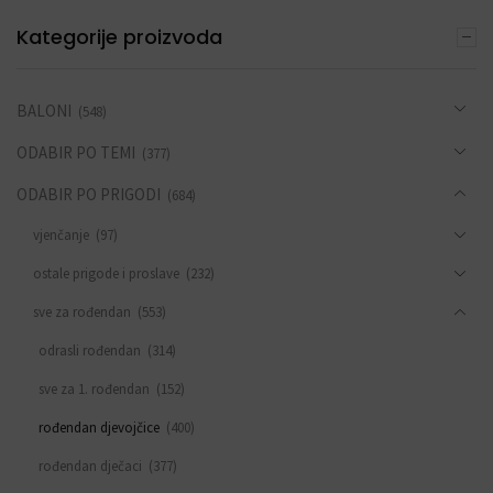
Kategorije proizvoda
BALONI
(548)
ODABIR PO TEMI
(377)
ODABIR PO PRIGODI
(684)
vjenčanje
(97)
ostale prigode i proslave
(232)
sve za rođendan
(553)
odrasli rođendan
(314)
sve za 1. rođendan
(152)
rođendan djevojčice
(400)
rođendan dječaci
(377)