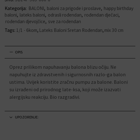
Kategorija:
BALONI
,
baloni za prigode i proslave
,
happy birthday
baloni
,
lateks baloni
,
odrasli rođendan
,
rođendan dječaci
,
rođendan djevojčice
,
sve za rođendan
Tags:
1/1 - 6kom
,
Lateks Baloni Sretan Rođendan
,
mix 30 cm
OPIS
Oprez prilikom napuhavanju balona blizu očiju. Ne
napuhujte iz zdravstvenih i sigurnosnih razlo-ga balon
ustima. Uvijek koristite zračnu pumpu za balone. Baloni
su izrađeni od prirodnog late-ksa, koji može izazvati
alergijsku reakciju. Bio razgradivi.
UPOZORENJE: