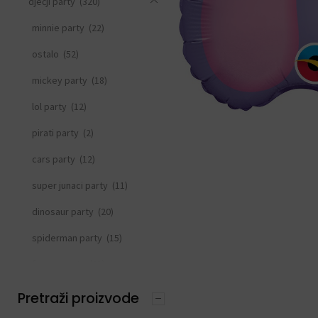
dječji party
(320)
minnie party
(22)
ostalo
(52)
mickey party
(18)
lol party
(12)
pirati party
(2)
cars party
(12)
super junaci party
(11)
dinosaur party
(20)
spiderman party
(15)
frozen party
(21)
svemirski party
(33)
Pretraži proizvode
princeza party
(15)