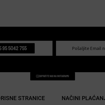
5 95 5042 755
Pošaljite Email n
Zapratite nas na instagramu
RISNE STRANICE
NAČINI PLAĆAN