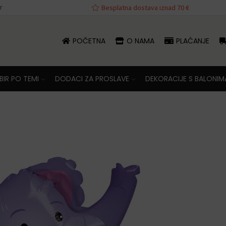
r
va iznad 70 €
Besplatna dostava iznad 70 €
POČETNA
O NAMA
PLAĆANJE
IR PO TEMI
DODACI ZA PROSLAVE
DEKORACIJE S BALONIM