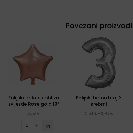
Povezani proizvodi
Folijski balon u obliku
Folijski balon broj 3
zvijezde Rose gold 19″
srebrni
2,52
€
5,31
€
–
9,95
€