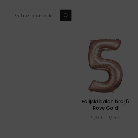
životinjski party
(44)
peppa pig party
(16)
hello kitty party
(12)
unicorn party
(23)
ahoy party
(8)
ODABIR PO PRIGODI
(684)
DEKORACIJE S
BALONIMA
(19)
Folijski balon broj 5
PERSONALIZACIJA
(22)
Rose Gold
DODACI ZA PROSLAVE
(190)
5,31
€
–
9,95
€