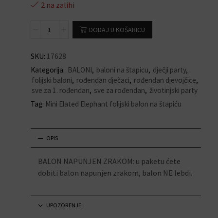
2 na zalihi
DODAJ U KOŠARICU
SKU:
17628
Kategorija:
BALONI
,
baloni na štapicu
,
dječji party
,
folijski baloni
,
rođendan dječaci
,
rođendan djevojčice
,
sve za 1. rođendan
,
sve za rođendan
,
životinjski party
Tag:
Mini Elated Elephant folijski balon na štapiću
OPIS
BALON NAPUNJEN ZRAKOM: u paketu ćete
dobiti balon napunjen zrakom, balon NE lebdi.
UPOZORENJE: