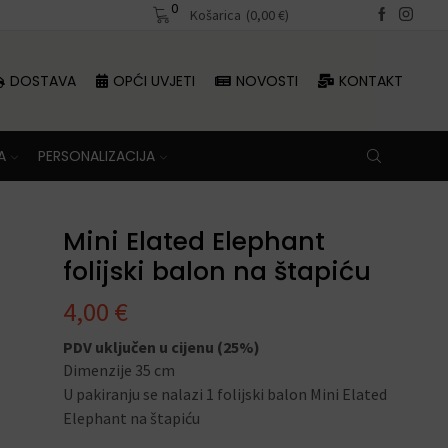
0
Besplatna dostava iznad 70 €
Košarica
(
0,00
€
)
DOSTAVA
OPĆI UVJETI
NOVOSTI
KONTAKT
A
PERSONALIZACIJA
Mini Elated Elephant
folijski balon na štapiću
4,00
€
PDV uključen u cijenu (25%)
Dimenzije 35 cm
U pakiranju se nalazi 1 folijski balon Mini Elated
Elephant na štapiću