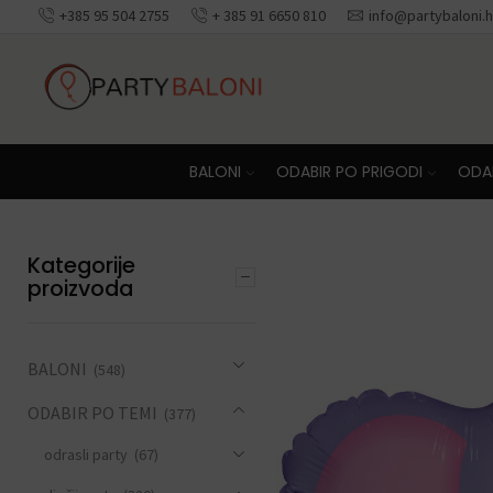
+385 95 504 2755
+ 385 91 6650 810
info@partybaloni.h
Besplatna dosta
BALONI
ODABIR PO PRIGODI
ODAB
Kategorije
proizvoda
BALONI
(548)
ODABIR PO TEMI
(377)
odrasli party
(67)