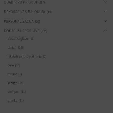
ODABIR PO PRIGODI
(684)
DEKORACIJE S BALONIMA
(19)
PERSONALIZACIJA
(22)
DODACI ZA PROSLAVE
(190)
ukrasi za glavu
(2)
tanjuri
(16)
rekviziti za fotografiranje
(5)
čaše
(12)
trubice
(5)
salvete
(15)
stolnjaci
(11)
slamke
(11)
zastavice i girlande
(6)