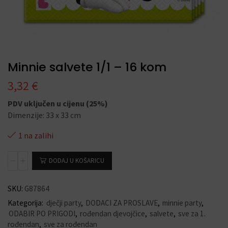
Minnie salvete 1/1 – 16 kom
3,32
€
PDV uključen u cijenu (25%)
Dimenzije: 33 x 33 cm
1 na zalihi
DODAJ U KOŠARICU
SKU:
G87864
Kategorija:
dječji party
,
DODACI ZA PROSLAVE
,
minnie party
,
ODABIR PO PRIGODI
,
rođendan djevojčice
,
salvete
,
sve za 1.
rođendan
,
sve za rođendan